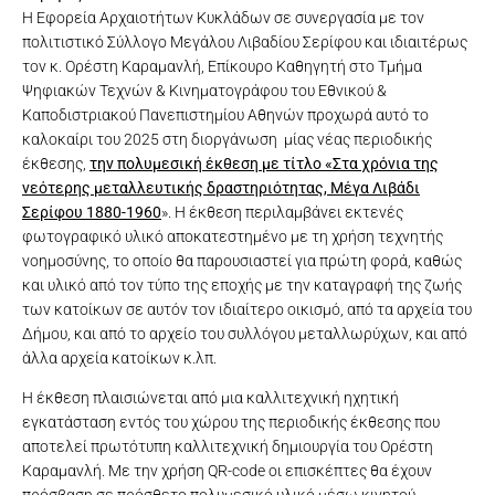
Η Εφορεία Αρχαιοτήτων Κυκλάδων σε συνεργασία με τον
πολιτιστικό Σύλλογο Μεγάλου Λιβαδίου Σερίφου και ιδιαιτέρως
τον κ. Ορέστη Καραμανλή, Επίκουρο Καθηγητή στο Τμήμα
Ψηφιακών Τεχνών & Κινηματογράφου του Εθνικού &
Καποδιστριακού Πανεπιστημίου Αθηνών προχωρά αυτό το
καλοκαίρι του 2025 στη διοργάνωση μίας νέας περιοδικής
έκθεσης,
την
πολυμεσική έκθεση με τίτλο «Στα χρόνια της
νεότερης μεταλλευτικής δραστηριότητας, Μέγα Λιβάδι
Σερίφου 1880-1960
». Η έκθεση περιλαμβάνει εκτενές
φωτογραφικό υλικό αποκατεστημένο με τη χρήση τεχνητής
νοημοσύνης, το οποίο θα παρουσιαστεί για πρώτη φορά, καθώς
και υλικό από τον τύπο της εποχής με την καταγραφή της ζωής
των κατοίκων σε αυτόν τον ιδιαίτερο οικισμό, από τα αρχεία του
Δήμου, και από το αρχείο του συλλόγου μεταλλωρύχων, και από
άλλα αρχεία κατοίκων κ.λπ.
Η έκθεση πλαισιώνεται από μια καλλιτεχνική ηχητική
εγκατάσταση εντός του χώρου της περιοδικής έκθεσης που
αποτελεί πρωτότυπη καλλιτεχνική δημιουργία του Ορέστη
Καραμανλή. Με την χρήση QR-code οι επισκέπτες θα έχουν