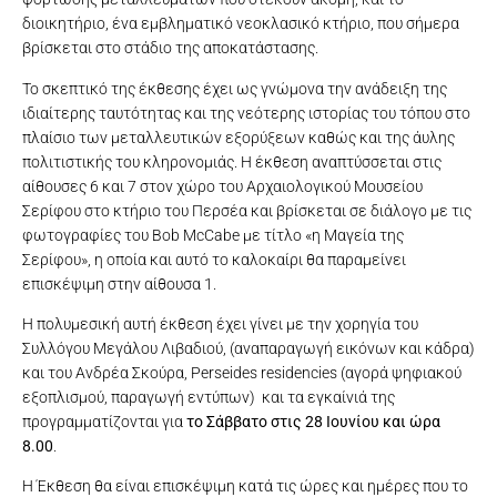
διοικητήριο, ένα εμβληματικό νεοκλασικό κτήριο, που σήμερα
βρίσκεται στο στάδιο της αποκατάστασης.
Το σκεπτικό της έκθεσης έχει ως γνώμονα την ανάδειξη της
ιδιαίτερης ταυτότητας και της νεότερης ιστορίας του τόπου στο
πλαίσιο των μεταλλευτικών εξορύξεων καθώς και της άυλης
πολιτιστικής του κληρονομιάς. Η έκθεση αναπτύσσεται στις
αίθουσες 6 και 7 στον χώρο του Αρχαιολογικού Μουσείου
Σερίφου στο κτήριο του Περσέα και βρίσκεται σε διάλογο με τις
φωτογραφίες του Bob McCabe με τίτλο «η Μαγεία της
Σερίφου», η οποία και αυτό το καλοκαίρι θα παραμείνει
επισκέψιμη στην αίθουσα 1.
Η πολυμεσική αυτή έκθεση έχει γίνει με την χορηγία του
Συλλόγου Μεγάλου Λιβαδιού, (αναπαραγωγή εικόνων και κάδρα)
και του Ανδρέα Σκούρα, Perseides residencies (αγορά ψηφιακού
εξοπλισμού, παραγωγή εντύπων) και τα εγκαίνιά της
προγραμματίζονται για
το Σάββατο στις 28 Ιουνίου και ώρα
8.00
.
Η Έκθεση θα είναι επισκέψιμη κατά τις ώρες και ημέρες που το