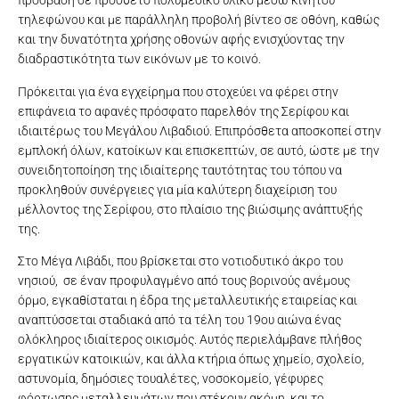
πρόσβαση σε πρόσθετο πολυμεσικό υλικό μέσω κινητού
τηλεφώνου και με παράλληλη προβολή βίντεο σε οθόνη, καθώς
και την δυνατότητα χρήσης οθονών αφής ενισχύοντας την
διαδραστικότητα των εικόνων με το κοινό.
Πρόκειται για ένα εγχείρημα που στοχεύει να φέρει στην
επιφάνεια το αφανές πρόσφατο παρελθόν της Σερίφου και
ιδιαιτέρως του Μεγάλου Λιβαδιού. Επιπρόσθετα αποσκοπεί στην
εμπλοκή όλων, κατοίκων και επισκεπτών, σε αυτό, ώστε με την
συνειδητοποίηση της ιδιαίτερης ταυτότητας του τόπου να
προκληθούν συνέργειες για μία καλύτερη διαχείριση του
μέλλοντος της Σερίφου, στο πλαίσιο της βιώσιμης ανάπτυξής
της.
Στο Μέγα Λιβάδι, που βρίσκεται στο νοτιοδυτικό άκρο του
νησιού, σε έναν προφυλαγμένο από τους βορινούς ανέμους
όρμο, εγκαθίσταται η έδρα της μεταλλευτικής εταιρείας και
αναπτύσσεται σταδιακά από τα τέλη του 19ου αιώνα ένας
ολόκληρος ιδιαίτερος οικισμός. Αυτός περιελάμβανε πλήθος
εργατικών κατοικιών, και άλλα κτήρια όπως χημείο, σχολείο,
αστυνομία, δημόσιες τουαλέτες, νοσοκομείο, γέφυρες
φόρτωσης μεταλλευμάτων που στέκουν ακόμη, και το