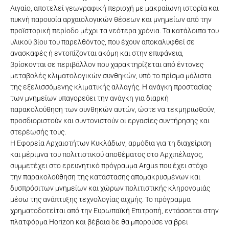
Αιγαίο, αποτελεί γεωγραφική περιοχή με μακραίωνη ιστορία και
πυκνή παρουσία αρχαιολογικών θέσεων και μνημείων από την
προϊστορική περίοδο μέχρι τα νεότερα χρόνια. Τα κατάλοιπα του
υλικού βίου του παρελθόντος, που έχουν αποκαλυφθεί σε
ανασκαφές ή εντοπίζονται ακόμη και στην επιφάνεια,
βρίσκονται σε περιβάλλον που χαρακτηρίζεται από έντονες
μεταβολές κλιματολογικών συνθηκών, υπό το πρίσμα μάλιστα
της εξελισσόμενης κλιματικής αλλαγής. Η ανάγκη προστασίας
των μνημείων υπαγορεύει την ανάγκη για διαρκή
παρακολούθηση των συνθηκών αυτών, ώστε να τεκμηριωθούν,
προσδιοριστούν και συντονιστούν οι εργασίες συντήρησης και
στερέωσής τους.
Η Εφορεία Αρχαιοτήτων Κυκλάδων, αρμόδια για τη διαχείριση
και μέριμνα του πολιτιστικού αποθέματος στο Αρχιπέλαγος,
συμμετέχει στο ερευνητικό πρόγραμμα Argus που έχει στόχο
την παρακολούθηση της κατάστασης απομακρυσμένων και
δυσπρόσιτων μνημείων και χώρων πολιτιστικής κληρονομιάς
μέσω της ανάπτυξης τεχνολογίας αιχμής. Το πρόγραμμα
χρηματοδοτείται από την Ευρωπαϊκή Επιτροπή, εντάσσεται στην
πλατφόρμα Horizon και βέβαια δε θα μπορούσε να βρει