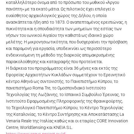
καταλληλότερο όνομα από το πρόσωπο του μυθικού «Άργου
πανόπτη» με τα εκατό μάτια. Ως πιλοτικός έχει επιλεγεί ο
ευαίσθητος αρχαιολογικός χώρος της Δήλου, η οποία
ανασκάπτεται ήδη από το 1873. Ο αναπεπταμένος ερειπιώνας, η
πυκνότητα και η σπουδαιότητα των μνημείων της εστίας των
νήσων του ιωνικού Αιγαίου την καθιστά ως ιδανικό χώρο
μελέτης. Η μικρονησιωτικότητα, που δυσχεραίνει την πρόσβαση
και παραμονή για εργασία, υποδεικνύει ως περισσότερο
ενδεικνυόμενη τη μέθοδο της διαρκούς απομακρυσμένης
παρακολούθησης και καταγραφής που προτείνεται.
Η διάρκεια του προγράμματος είναι 36 μήνες και εκτός της
Εφορείας Αρχαιοτήτων Κυκλάδων συμμετέχουν το Ερευνητικό
κέντρο Αθηνά ως συντονιστής, το Πανεπιστήμιο Κύπρου, το
πανεπιστήμιο Roma Tre, το Ομοσπονδιακό Ινστιτούτο
Τεχνολογίας της Λωζάννης, το Ισπανικό Συμβούλιο Έρευνας, το
Ινστιτούτο Εφαρμοσμένης Πληροφορικής της Φρανκφούρτης,
το Τεχνολογικό Πανεπιστήμιο Κύπρου, το Κέντρο Τεχνολογίας
της Καταλονίας, το Κέντρο Συντήρησης και Αποκατάστασης La
Venaria Reale της Ιταλίας καθώς και οι εταιρίες CORE Innovation
Centre, WorldSensing και KNEIA S.L.