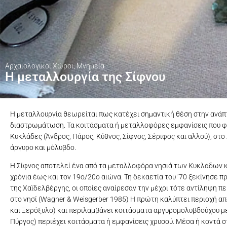
Αρχαιολογικοί Χώροι
,
Μνημεία
Η μεταλλουργία της Σίφνου
Η μεταλλουργία θεωρείται πως κατέχει σημαντική θέση στην ανάπτ
διαστρωμάτωση. Τα κοιτάσματα ή μεταλλοφόρες εμφανίσεις που φα
Κυκλάδες (Άνδρος, Πάρος, Κύθνος, Σίφνος, Σέριφος και αλλού), στ
άργυρο και μόλυβδο.
Η Σίφνος αποτελεί ένα από τα μεταλλοφόρα νησιά των Κυκλάδων κ
χρόνια έως και τον 19ο/20ο αιώνα. Τη δεκαετία του ’70 ξεκίνησε
της Χαϊδελβέργης, οι οποίες αναίρεσαν την μέχρι τότε αντίληψη 
στο νησί (Wagner & Weisgerber 1985) Η πρώτη καλύπτει περιοχή απ
και Ξερόξυλο) και περιλαμβάνει κοιτάσματα αργυρομολυβδούχου με
Πύργος) περιέχει κοιτάσματα ή εμφανίσεις χρυσού. Μέσα ή κοντά 