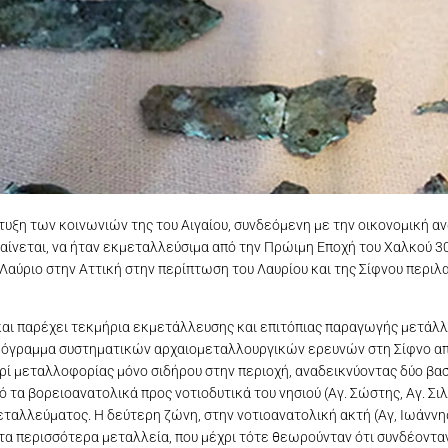
υξη των κοινωνιών της του Αιγαίου, συνδεόμενη με την οικονομική αν
ίνεται, να ήταν εκμεταλλεύσιμα από την Πρώιμη Εποχή του Χαλκού 30
ο Λαύριο στην Αττική στην περίπτωση του Λαυρίου και της Σίφνου περι
αι παρέχει τεκμήρια εκμετάλλευσης και επιτόπιας παραγωγής μετάλλ
 πρόγραμμα συστηματικών αρχαιομεταλλουργικών ερευνών στη Σίφνο απ
περί μεταλλοφορίας μόνο σιδήρου στην περιοχή, αναδεικνύοντας δύο 
ό τα βορειοανατολικά προς νοτιοδυτικά του νησιού (Αγ. Σώστης, Αγ. Σ
ταλλεύματος. Η δεύτερη ζώνη, στην νοτιοανατολική ακτή (Αγ, Ιωάννη
στα περισσότερα μεταλλεία, που μέχρι τότε θεωρούνταν ότι συνδέοντα