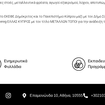
ίες στοές, μεταλλευτικά φρέατα, αγωγοί εξαερισμού, λύχνοι, αποτυπ
.
ο ΕΚΕΦΕ Δημόκριτος και το Πανεπιστήμιο Κύπρου μαζί με τον Δήμο Σί
ntereg ΕΛΛΑΣ ΚΥΠΡΟΣ με τον τίτλο ΜΕΤΑΛΛΩΝ ΤΟΠΟΙ για την ανάδειξη
αντικείμενα που εκτίθονται στο Μουσείο του Κάστρου Σίφνου.
αντικείμενα που εκτίθονται στο Μουσείο του Κάστρου Σίφνου.
Σκωρίες και μεταλλευτικές στοές
Τα μεταλλεία του Άγιου Σώστη
Άγιος Σώστης, μεταλλεία
Ενημερωτικά
Εκπαιδευ
Φυλλάδια
Προγράμ
Επαμεινώνδα 10, Αθήνα, 10555
+30210