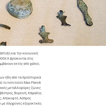
άπτυξη και την κοινωνική
00π.Χ βρίσκονται στις
λαμβάνουν εκτός από χαλκό,
ων ήδη από τα προϊστορικά
ό το Ινστιτούτο Max Planck
βασικές μεταλλοφόρες ζώνες
ιλβέστρος, Βορεινή, Κάψαλος
ς, Αποκοφτό, Άσπρος
ν με σύγχρονες εξορυκτικές