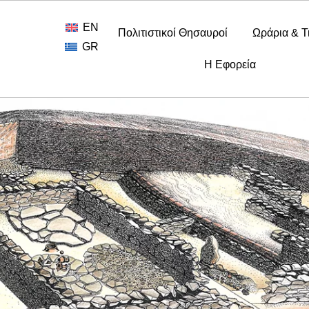
EN
Πολιτιστικοί Θησαυροί
Ωράρια & Τ
GR
Η Εφορεία