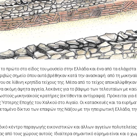
ς Νάξου
το πρώτο στο είδος του μουσείο στην Ελλάδα και ένα από τα ελάχιστα 
κριβώς σημείο όπου αυτά βρέθηκαν κατά την ανασκαφή: από τη μυκηνα
ινου σε λίθινη κρηπίδα τείχους της. Μέσα από το τείχος αποκαλύφθηκ
α ακόμη άψητα αγγεία, λεκάνες για το βάψιμο των τελευταίων με καολ
στούς μυκηναϊκούς κρατήρες (εκτίθενται αντίγραφα). Πρόκειται για έν
Ύστερης Εποχής του Χαλκού στο Αιγαίο. Οι κατασκευές και τα ευρήμ
κτεταμένο δίκτυο των επαφών της Νάξου με την ηπειρωτική Ελλάδα, τη
ικό κέντρο παραγωγής εικονιστικών και άλλων αγγείων πολυτελείας το
ς από τους χώρους αυτούς. Ιδιαίτερα σημαντικό εύρημα είναι και ο χω