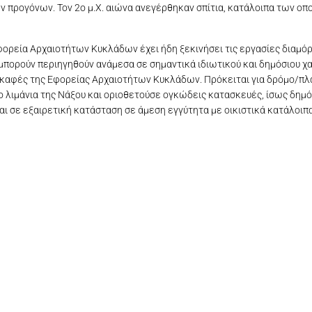
ν προγόνων. Τον 2ο μ.Χ. αιώνα ανεγέρθηκαν σπίτια, κατάλοιπα των ο
Εφορεία Αρχαιοτήτων Κυκλάδων έχει ήδη ξεκινήσει τις εργασίες διαμ
α μπορούν περιηγηθούν ανάμεσα σε σημαντικά ιδιωτικού και δημόσιου 
σκαφές της Εφορείας Αρχαιοτήτων Κυκλάδων. Πρόκειται για δρόμο/π
ο λιμάνια της Νάξου και οριοθετούσε ογκώδεις κατασκευές, ίσως δημόσ
ται σε εξαιρετική κατάσταση σε άμεση εγγύτητα με οικιστικά κατάλοιπ
ική άποψη του επιτόπιου Μουσείου Νάξου
ική άποψη του επιτόπιου Μουσείου Νάξου
Η κάτοψη της Μητρόπολης