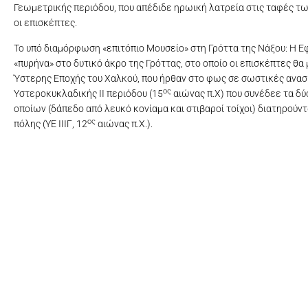
Γεωμετρικής περιόδου, που απέδιδε ηρωική λατρεία στις ταφές τω
οι επισκέπτες.
Το υπό διαμόρφωση «επιτόπιο Μουσείο» στη Γρόττα της Νάξου: Η 
«πυρήνα» στο δυτικό άκρο της Γρόττας, στο οποίο οι επισκέπτες θ
Ύστερης Εποχής του Χαλκού, που ήρθαν στο φως σε σωστικές ανα
ος
Υστεροκυκλαδικής ΙΙ περιόδου (15
αιώνας π.Χ) που συνέδεε τα δύ
οποίων (δάπεδο από λευκό κονίαμα και στιβαροί τοίχοι) διατηρούν
ος
πόλης (ΥΕ ΙΙΙΓ, 12
αιώνας π.Χ.).
Εξωτερ
Εξωτερ