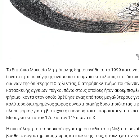
Αρχαιολογικά Μουσεία
Το Επιτόπιο Μουσείο Μητρόπολης τη
Το Επιτόπιο Μουσείο Μητρόπολης δημιουργήθηκε το 1999 και είναι 
δυνατότητα περιήγησης ανάμεσα στα αρχαία κατάλοιπα, στο ίδιο α
αιώνων της δεύτερης π.Χ. χιλιετίας, διατηρήθηκε τμήμα του πλίνθ
κατασκευής αγγείων: πάγκοι πάνω στους οποίους ήταν ακουμπισμέν
ψήσιμο, κοντά στον οποίο βρέθηκε ένας από τους μεγαλύτερους γνω
καλύτερα διατηρημένος χώρος εργαστηριακής δραστηριότητας της 
πληροφορίες για τη βιοτεχνική υποδομή του οικισμού και για το ε
ο
Μεσόγειο κατά τον 12ο και τον 11
αιώνα π.Χ.
H αποκάλυψη του κεραμικού εργαστηρίου καθιστά τη Νάξο το μοναδ
βρεθεί ο εργαστηριακός χώρος κατασκευής τους, ή τουλάχιστον ένα