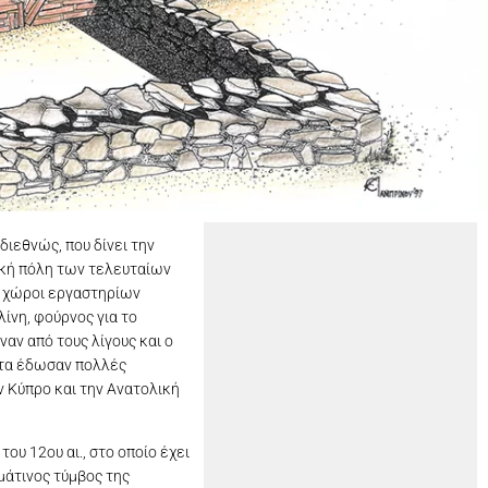
διεθνώς, που δίνει την
ϊκή πόλη των τελευταίων
αν χώροι εργαστηρίων
ίνη, φούρνος για το
αν από τους λίγους και ο
ατα έδωσαν πολλές
ν Κύπρο και την Ανατολική
υ 12ου αι., στο οποίο έχει
μάτινος τύμβος της