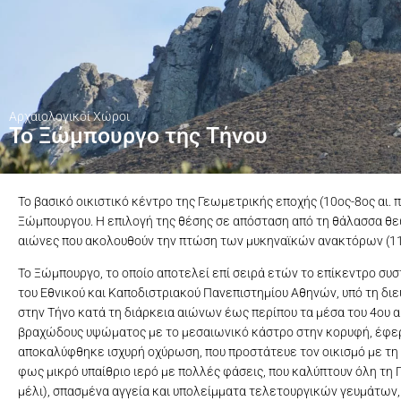
Αρχαιολογικοί Χώροι
Το Ξώμπουργο της Τήνου
Το βασικό οικιστικό κέντρο της Γεωμετρικής εποχής (10ος-8ος αι. 
Ξώμπουργου. Η επιλογή της θέσης σε απόσταση από τη θάλασσα θεωρ
αιώνες που ακολουθούν την πτώση των μυκηναϊκών ανακτόρων (11ος
Το Ξώμπουργο, το οποίο αποτελεί επί σειρά ετών το επίκεντρο συσ
του Εθνικού και Καποδιστριακού Πανεπιστημίου Αθηνών, υπό τη διε
στην Τήνο κατά τη διάρκεια αιώνων έως περίπου τα μέσα του 4ου αι
βραχώδους υψώματος με το μεσαιωνικό κάστρο στην κορυφή, έφερε 
αποκαλύφθηκε ισχυρή οχύρωση, που προστάτευε τον οικισμό με τη 
φως μικρό υπαίθριο ιερό με πολλές φάσεις, που καλύπτουν όλη τη 
μέλι), σπασμένα αγγεία και υπολείμματα τελετουργικών γευμάτων, υ