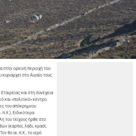
να στην ορεινή περιοχή του
 κυριαρχεί στο Αιγαίο τους
Εταιρείας και στη συνέχεια
κό και «πολιτικό» κέντρο
ιες του απόκρημνου
π.Χ.). Ειδικότερα
η του τείχους ήρθε στο
ν (καρποί, λάδι, κρασί,
 8ο αι. π.Χ., το ιερό