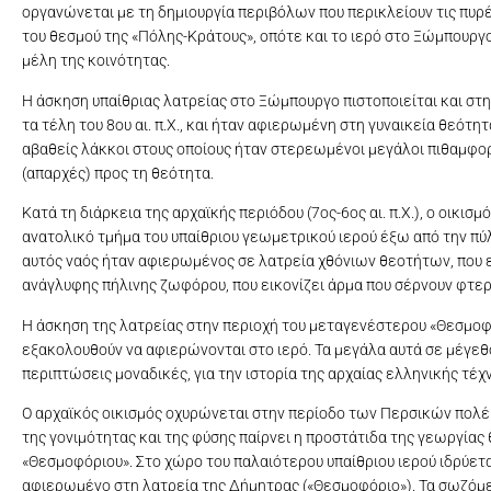
οργανώνεται με τη δημιουργία περιβόλων που περικλείουν τις πυρές
του θεσμού της «Πόλης-Κράτους», οπότε και το ιερό στο Ξώμπουργ
μέλη της κοινότητας.
Η άσκηση υπαίθριας λατρείας στο Ξώμπουργο πιστοποιείται και στη
τα τέλη του 8ου αι. π.Χ., και ήταν αφιερωμένη στη γυναικεία θεότ
αβαθείς λάκκοι στους οποίους ήταν στερεωμένοι μεγάλοι πιθαμφο
(απαρχές) προς τη θεότητα.
Κατά τη διάρκεια της αρχαϊκής περιόδου (7ος-6ος αι. π.Χ.), ο οικισ
ανατολικό τμήμα του υπαίθριου γεωμετρικού ιερού έξω από την πύλ
αυτός ναός ήταν αφιερωμένος σε λατρεία χθόνιων θεοτήτων, που εί
ανάγλυφης πήλινης ζωφόρου, που εικονίζει άρμα που σέρνουν φτερω
Η άσκηση της λατρείας στην περιοχή του μεταγενέστερου «Θεσμοφόρι
εξακολουθούν να αφιερώνονται στο ιερό. Τα μεγάλα αυτά σε μέγεθ
περιπτώσεις μοναδικές, για την ιστορία της αρχαίας ελληνικής τέχ
Ο αρχαϊκός οικισμός οχυρώνεται στην περίοδο των Περσικών πολέμων 
της γονιμότητας και της φύσης παίρνει η προστάτιδα της γεωργία
«Θεσμοφόριου». Στο χώρο του παλαιότερου υπαίθριου ιερού ιδρύεται,
αφιερωμένο στη λατρεία της Δήμητρας («Θεσμοφόριο»). Τα σωζόμεν