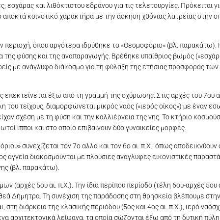
, εσχάρας και λιθόκτιστου εδράνου για τις τελετουργίες. Πρόκειται γ
ο αποκτά κοινοτικό χαρακτήρα με την άσκηση χθόνιας λατρείας στην ο
ν περιοχή, όπου αργότερα ιδρύθηκε το «Θεσμοφόριο» (βλ. παρακάτω). Η
ητα της φύσης και της αναπαραγωγής. Βρέθηκε υπαίθριος βωμός («εσχάρ
ρείς με ανάγλυφο διάκοσμο για τη φύλαξη της ετήσιας προσφοράς τω
μός επεκτείνεται έξω από τη γραμμή της οχύρωσης. Στις αρχές του 7ου αι
η του τείχους, διαμορφώνεται μικρός ναός («ιερός οίκος») με έναν εσ
χαν σχέση με τη φύση και την καλλιέργεια της γης. Το κτήριο κοσμούσ
τοί ίπποι και στο οποίο επιβαίνουν δύο γυναικείες μορφές.
ου» συνεχίζεται τον 7ο αλλά και τον 6ο αι. π.Χ., όπως αποδεικνύουν 
ος αγγεία διακοσμούνται με πλούσιες ανάγλυφες εικονιστικές παραστά
νης (βλ. παρακάτω).
(αρχές 5ου αι. π.Χ.). Την ίδια περίπου περίοδο (τέλη 6ου-αρχές 5ου αι
ς θεά Δήμητρα. Τη συνέχιση της παράδοσης στη θρησκεία βλέπουμε στη
 στη διάρκεια της κλασικής περιόδου (5ος και 4ος αι. π.Χ.), ιερό ναό
α αρχιτεκτονικά λείψανα, τα οποία σώζονται έξω από τη δυτική πύλη