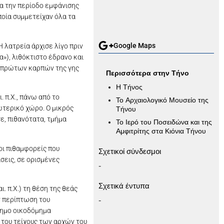
ια την περίοδο εμφάνισης
ποία συμμετείχαν όλα τα
Google Maps
 λατρεία άρχισε λίγο πριν
α»), λιθόκτιστο έδρανο και
ν πρώτων καρπών της γης
Περισσότερα στην Τήνο
Η Τήνος
. π.Χ., πάνω από το
Το Αρχαιολογικό Μουσείο της
ωτερικό χώρο. Ο μικρός
Τήνου
ε, πιθανότατα, τμήμα
Το Ιερό του Ποσειδώνα και της
Αμφιτρίτης στα Κιόνια Τήνου
οι πιθαμφορείς που
Σχετικοί σύνδεσμοι
σεις, σε ορισμένες
-
Σχετικά έντυπα
. π.Χ.) τη θέση της θεάς
ν περίπτωση του
-
σχημο οικοδόμημα
 του τείχους των αρχών του