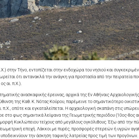
π.Χ.) στην Τήνο, εντοπίζεται στην ενδοχώρα του νησιού και συγκεκριμέ
είται ότι αντανακλά την ανάγκη για προστασία από την πειρατεία που
 αι. π.Χ.).
τηματικής ανασκαφικής έρευνας, αρχικά της Εν Αθήναις Αρχαιολογικής 
ύθυνση της Καθ. Κ. Νότας Κούρου, παρέμεινε το σημαντικότερο οικιστι
. π.Χ., οπότε και εγκαταλείπεται. Η αρχαιολογική σκαπάνη στις υπώρε
στο φως σημαντικά λείψανα της Γεωμετρικής περιόδου (10ος-8ος αι. 
μορφή Κυκλώπειου τείχους από μεγάλους ογκόλιθους. Έξω από την πύλ
Γεωμετρική εποχή. Λάκκοι με πυρές, προσφορές στερεών ή υγρών αγαθώ
ποδεικνύουν την άσκηση ταφικής λατρείας προς τιμή των προγόνων. Τον