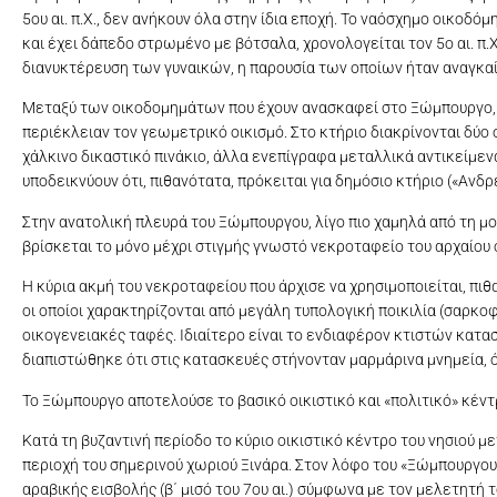
5ου αι. π.Χ., δεν ανήκουν όλα στην ίδια εποχή. Το ναόσχημο οικοδό
και έχει δάπεδο στρωμένο με βότσαλα, χρονολογείται τον 5ο αι. π.Χ
διανυκτέρευση των γυναικών, η παρουσία των οποίων ήταν αναγκαί
Μεταξύ των οικοδομημάτων που έχουν ανασκαφεί στο Ξώμπουργο, ιδια
περιέκλειαν τον γεωμετρικό οικισμό. Στο κτήριο διακρίνονται δύο 
χάλκινο δικαστικό πινάκιο, άλλα ενεπίγραφα μεταλλικά αντικείμενα
υποδεικνύουν ότι, πιθανότατα, πρόκειται για δημόσιο κτήριο («Ανδρ
Στην ανατολική πλευρά του Ξώμπουργου, λίγο πιο χαμηλά από τη μο
βρίσκεται το μόνο μέχρι στιγμής γνωστό νεκροταφείο του αρχαίου 
Η κύρια ακμή του νεκροταφείου που άρχισε να χρησιμοποιείται, πιθα
οι οποίοι χαρακτηρίζονται από μεγάλη τυπολογική ποικιλία (σαρκοφ
οικογενειακές ταφές. Ιδιαίτερο είναι το ενδιαφέρον κτιστών κατα
διαπιστώθηκε ότι στις κατασκευές στήνονταν μαρμάρινα μνημεία, ό
Το Ξώμπουργο αποτελούσε το βασικό οικιστικό και «πολιτικό» κέντρο
Κατά τη βυζαντινή περίοδο το κύριο οικιστικό κέντρο του νησιού
περιοχή του σημερινού χωριού Ξινάρα. Στον λόφο του «Ξώμπουργο
αραβικής εισβολής (β΄ μισό του 7ου αι.) σύμφωνα με τον μελετητή