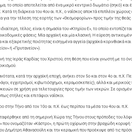
μημα, το οποίο αποτελείται από ένα μικρό κεντρικό δωμάτιο (σηκό) και
. Κατά τη διάρκεια του 4ου αι. π.Χ., ο ναΐσκος αποκτά επιπλέον χώρους
α για την τέλεση της εορτής των «Θεσμοφορίων» προς τιμήν της θεάς
ίτερη, τέλος, είναι η σημασία του «Κτηρίου Ε», το οποίο εντοπίζεται
οικοδομικές φάσεις. Μία αρχαϊκή και μία κλασική. Η εύρεση αντικειμέ
 και εξαιρετικής ποιότητας εισηγμένα αγγεία (αρχαϊκά κορινθιακά και 
είον» ή «Πρυτανείον»).
νή της Ιεράς Καρδίας του Χριστού, στη θέση που είναι γνωστή με το ό
οικισμού.
νότατα, κατά την αρχαϊκή εποχή, ανήκει στον 5ο και στον 4ο αι. π.Χ. 
άγοι, εγχυτρισμοί, κιβωτιόσχημοι, κεραμοσκεπείς), αλλά και μερικούς
σκευών σε χρήση για τελετουργίες προς τιμήν των νεκρών. Σε ορισμέν
πως στήλες και επιτάφιοι ναΐσκοι.
 στην Τήνο από τον 10ο αι. π.Χ. έως περίπου τα μέσα του 4ου αι. π.Χ.
 μεταφέρθηκε από τη σημερινή Χώρα της Τήνου στους πρόποδες του λό
υ» που ονομαζόταν «Κάστρο», η πρώτη οχύρωση στην βραχώδη κορυφή 
 του Δημήτρη Αθανασούλη και την κεραμική που προέκυψε από τις πρόσ