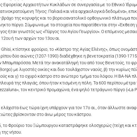
της Εφορείας Αρχαιοτήτων Κυκλάδων σε συνεργασία με το Εθνικό Ίδρυμ
Λατινοκρατούμενη Τήνος: Παλαιά και νέα αρχαιολογικά δεδομένα», επ
ν βράχο της κορυφής και το βορειοανατολικό ορθογωνικό πλάτωμα που
ηκτο πύργο. Σύμφωνα με τα στοιχεία που παρατίθενται στην «Έκθεση γι
ύργος ήταν γνωστός ως «Πύργος του Αγίου Γεωργίου». Ο επόμενος μεσα
 12ου ή των αρχών του 13ου αι.
 Ghisi, κτίστηκε φρούριο, το «Κάστρο της Αγίας Ελένης», όπως ονομάσ
ρίπου δύο αιώνες (1207-1390) διαδέχθηκε η βενετοκρατία (1390-1715)
ίν Μπαμπαρόσσα. Μετά την ανακατάληψή του από τους Βενετούς, το φρ
Borgo) με λιγοστές οικίες και δυο τουλάχιστον ναούς, β) την κυρίως πό
αούς και γ) το οχυρό κάστρο στο ανώτερο τμήμα του λόφου. Η ΒΑ-ΝΑ π
λευρά της πλαγιάς, όπου ήταν κτισμένη η πόλη. Τα 600 περίπου μέτρα
zzaluna», τον κεντρικό προμαχώνα, ένα ψηλό τετράγωνο πύργο («La Pu
ελάχιστα έως τώρα ίχνη υπάρχουν για τον 17ο αι., όταν άλλωστε αναφέ
τιώτες βρίσκονταν στο άνω μέρος του κάστρου.
5, το Φρούριο του Ξώμπουργου καταστράφηκε ολοσχερώς (τείχη και κτή
 της νήσου.