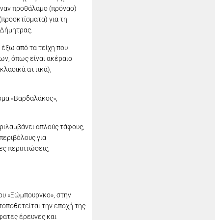
 έναν προθάλαμο (πρόναο)
 (προσκτίσματα) για τη
 Δήμητρας.
 έξω από τα τείχη που
νων, όπως είναι ακέραιο
κλασικά αττικά),
νομα «Βαρδαλάκος»,
Περιλαμβάνει απλούς τάφους,
 περιβόλους για
ες περιπτώσεις,
φου «Ξώμπουργκο», στην
τοποθετείται την εποχή της
φατες έρευνες και