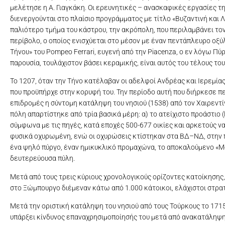
μελέτησε η Α. Γιαγκάκη. Οι ερευνητικές – ανασκαφικές εργασίες 
διενεργούνται στο πλαίσιο προγράμματος με τίτλο «Βυζαντινή και 
παλιότερο τμήμα του κάστρου, την ακρόπολη, που περιλαμβάνει το
περίβολο, ο οποίος ενισχύεται στο μέσον με έναν πεντάπλευρο οξύλ
Τήνου» του Pompeo Ferrari, ευγενή από την Piacenza, ο εν λόγω Π
παρουσία, τουλάχιστον βάσει κεραμικής, είναι αυτός του τέλους του
Το 1207, όταν την Τήνο κατέλαβαν οι αδελφοί Ανδρέας και Ιερεμίας
που προϋπήρχε στην κορυφή του. Την περίοδο αυτή που διήρκεσε πε
επιδρομές η σύντομη κατάληψη του νησιού (1538) από τον Χαιρεντ
πόλη απαρτίστηκε από τρία βασικά μέρη: α) το ατείχιστο προάστιο (
σύμφωνα με τις πηγές, κατά εποχές 500-677 οικίες και αρκετούς ν
φυσικά οχυρωμένη, ενώ οι οχυρώσεις κτίστηκαν στα ΒΔ–ΝΔ, στην π
ένα ψηλό πύργο, έναν ημικυκλικό προμαχώνα, το αποκαλούμενο «Me
δευτερεύουσα πύλη.
Μετά από τους τρεις κύριους χρονολογικούς ορίζοντες κατοίκησης, 
στο Ξώμπουργο διέμεναν κάτω από 1.000 κάτοικοι, ελάχιστοι στρα
Μετά την οριστική κατάληψη του νησιού από τους Τούρκους το 171
υπάρξει κίνδυνος επαναχρησιμοποίησής του μετά από ανακατάληψη