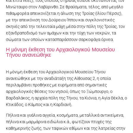
και επτά νέες), τους οποίους ο ήρωας έσωσε σκοτώνοντας τον
Μινώταυρο στον Λαβύρινθο. Σε θραύσματα, τέλος, από μεγάλο
πιθαμφορέα απεικονίζεται η άλωση της Τροίας (Ιλίου Πέρσις),
με την απεικόνιση του Δούρειου Ίππου και συγκλονιστικές
σκηνές από την τελευταία μάχη μέσα στην πόλη της Τροίας, τον
εξανδραποδισμό των αμάχων και την τύχη των νεκρών, τα
σώματα των οποίων κατασπαράσσουν σαρκοφάγα όρνεα.
Η μόνιμη έκθεση του Αρχαιολογικού Μουσείου
Τήνου ανανεώθηκε
Η μόνιμη έκθεση του Αρχαιολογικού Μουσείου Τήνου
ανανεώθηκε με την αναδιάταξη της Αίθουσας 2, η οποία
περιλαμβάνει προθήκες με ευρήματα από σημαντικές
αρχαιολογικές θέσεις του νησιού, όπως το Ξώμπουργο, ο
Βαρδαλάκος, η αρχαία πόλη της Τήνου, τα Κιόνια, η Αγία Θέκλα, ο
Κτικάδος, ο Κάμπος και η Καρδιανή.
Πήλινα και γυάλινα αγγεία, κοσμήματα, μεταλλικά αντικείμενα,
πήλινα και μαρμάρινα ειδώλια κ.ά., φωτίζουν πτυχές της
καθημερινής ζωής, των ταφικών εθίμων και της λατρείας στην