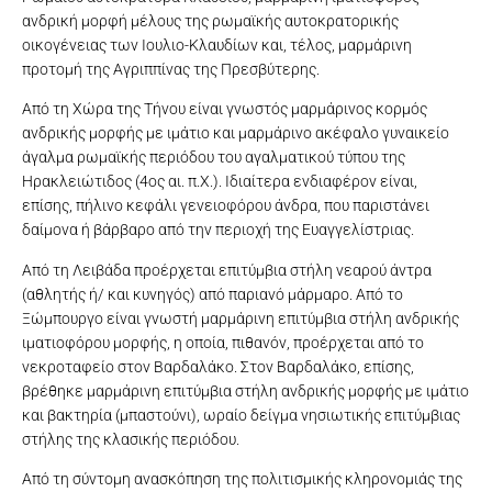
ανδρική μορφή μέλους της ρωμαϊκής αυτοκρατορικής
οικογένειας των Ιουλιο-Κλαυδίων και, τέλος, μαρμάρινη
προτομή της Αγριππίνας της Πρεσβύτερης.
Από τη Χώρα της Τήνου είναι γνωστός μαρμάρινος κορμός
ανδρικής μορφής με ιμάτιο και μαρμάρινο ακέφαλο γυναικείο
άγαλμα ρωμαϊκής περιόδου του αγαλματικού τύπου της
Ηρακλειώτιδος (4ος αι. π.Χ.). Ιδιαίτερα ενδιαφέρον είναι,
επίσης, πήλινο κεφάλι γενειοφόρου άνδρα, που παριστάνει
δαίμονα ή βάρβαρο από την περιοχή της Ευαγγελίστριας.
Από τη Λειβάδα προέρχεται επιτύμβια στήλη νεαρού άντρα
(αθλητής ή/ και κυνηγός) από παριανό μάρμαρο. Από το
Ξώμπουργο είναι γνωστή μαρμάρινη επιτύμβια στήλη ανδρικής
ιματιοφόρου μορφής, η οποία, πιθανόν, προέρχεται από το
νεκροταφείο στον Βαρδαλάκο. Στον Βαρδαλάκο, επίσης,
βρέθηκε μαρμάρινη επιτύμβια στήλη ανδρικής μορφής με ιμάτιο
και βακτηρία (μπαστούνι), ωραίο δείγμα νησιωτικής επιτύμβιας
στήλης της κλασικής περιόδου.
Από τη σύντομη ανασκόπηση της πολιτισμικής κληρονομιάς της