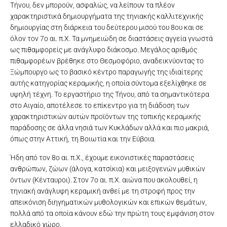
Τήνου, δεν μπορούν, ασφαλώς, να λείπουν τα πλέον
χαρακτηριστικά δημιουργήματα της τηνιακής καλλιτεχνικής
δημιουργίας στη διάρκεια του δεύτερου μισού του 8ου και σε
όλον τον 7ο αι. π.Χ. Τα μνημειώδη σε διαστάσεις αγγεία γνωστά
ως πιθαμφορείς με ανάγλυφο διάκοσμο. Μεγάλος αριθμός
πιθαμφορέων βρέθηκε στο Θεσμοφόριο, αναδεικνύοντας το
Ξώμπουργο ως το βασικό κέντρο παραγωγής της ιδιαίτερης
αυτής κατηγορίας κεραμικής, η οποία σύντομα εξελίχθηκε σε
υψηλή τέχνη. Το εργαστήριο της Τήνου, από τα σημαντικότερα
στο Αιγαίο, αποτέλεσε το επίκεντρο για τη διάδοση των
χαρακτηριστικών αυτών προϊόντων της τοπικής κεραμικής
παράδοσης σε άλλα νησιά των Κυκλάδων αλλά και πιο μακριά,
όπως στην Αττική, τη Βοιωτία και την Εύβοια.
Ήδη από τον 8ο αι. π.Χ., έχουμε εικονιστικές παραστάσεις
ανθρώπων, ζώων (άλογα, κατσίκια) και μειξογενών μυθικών
όντων (Κένταυροι). Στον 7ο αι. π.Χ. αιώνα που ακολουθεί, η
τηνιακή ανάγλυφη κεραμική ανθεί με τη στροφή προς την
απεικόνιση διηγηματικών μυθολογικών και επικών θεμάτων,
πολλά από τα οποία κάνουν εδώ την πρώτη τους εμφάνιση στον
ελλαδικό χώρο.