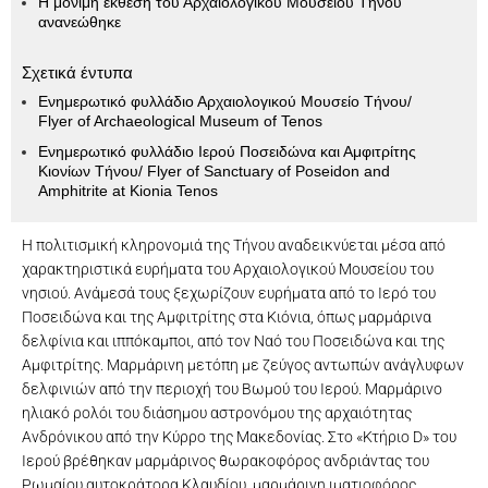
Η μόνιμη έκθεση του Αρχαιολογικού Μουσείου Τήνου
ανανεώθηκε
Σχετικά έντυπα
Ενημερωτικό φυλλάδιο Αρχαιολογικού Μουσείο Τήνου/
Flyer of Archaeological Museum of Tenos
Ενημερωτικό φυλλάδιο Ιερού Ποσειδώνα και Αμφιτρίτης
Κιονίων Τήνου/ Flyer of Sanctuary of Poseidon and
Amphitrite at Kionia Tenos
Η πολιτισμική κληρονομιά της Τήνου αναδεικνύεται μέσα από
χαρακτηριστικά ευρήματα του Αρχαιολογικού Μουσείου του
νησιού. Ανάμεσά τους ξεχωρίζουν ευρήματα από το Ιερό του
Ποσειδώνα και της Αμφιτρίτης στα Κιόνια, όπως μαρμάρινα
δελφίνια και ιππόκαμποι, από τον Ναό του Ποσειδώνα και της
Αμφιτρίτης. Μαρμάρινη μετόπη με ζεύγος αντωπών ανάγλυφων
δελφινιών από την περιοχή του Βωμού του Ιερού. Μαρμάρινο
ηλιακό ρολόι του διάσημου αστρονόμου της αρχαιότητας
Ανδρόνικου από την Κύρρο της Μακεδονίας. Στο «Κτήριο D» του
Ιερού βρέθηκαν μαρμάρινος θωρακοφόρος ανδριάντας του
Ρωμαίου αυτοκράτορα Κλαυδίου, μαρμάρινη ιματιοφόρος