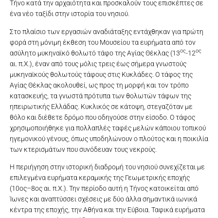
Τήνο κατά την αρχαιότητα και προσκαλούν τους επισκέπτες σε
ένα νέο ταξίδι στην ιστορία του νησιού.
Στο πλαίσιο των εργασιών αναδιάταξης εντάχθηκαν για πρώτη
φορά στη μόνιμη έκθεση του Μουσείου τα ευρήματα από τον
ος
ος
ασύλητο μυκηναϊκό θολωτό τάφο της Αγίας Θέκλας (13
-12
αι. π.Χ.), έναν από τους μόλις τρεις έως σήμερα γνωστούς
μυκηναϊκούς θολωτούς τάφους στις Κυκλάδες. Ο τάφος της
Αγίας Θέκλας ακολουθεί, ως προς τη μορφή και τον τρόπο
κατασκευής, τα γνωστά πρότυπα των θολωτών τάφων της
ηπειρωτικής Ελλάδας. Κυκλικός σε κάτοψη, στεγαζόταν με
θόλο και διέθετε δρόμο που οδηγούσε στην είσοδο. Ο τάφος
χρησιμοποιήθηκε για πολλαπλές ταφές μελών κάποιου τοπικού
ηγεμονικού γένους, όπως υποδηλώνουν ο πλούτος και η ποικιλία
των κτερισμάτων που συνόδευαν τους νεκρούς.
Η περιήγηση στην ιστορική διαδρομή του νησιού συνεχίζεται με
επιλεγμένα ευρήματα κεραμικής της Γεωμετρικής εποχής
(10ος–8ος αι. π.Χ.). Την περίοδο αυτή η Τήνος κατοικείται από
Ίωνες και αναπτύσσει σχέσεις με δύο άλλα σημαντικά ιωνικά
κέντρα της εποχής, την Αθήνα και την Εύβοια. Ταφικά ευρήματα