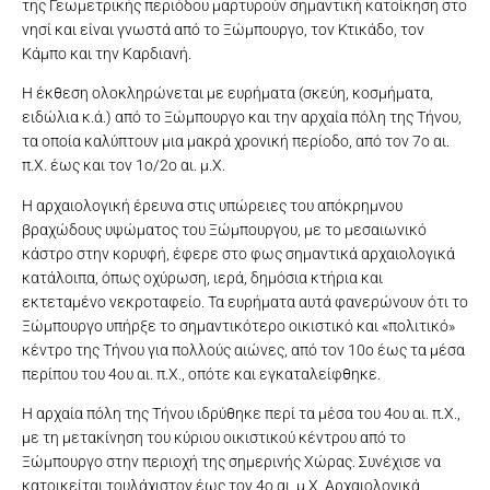
της Γεωμετρικής περιόδου μαρτυρούν σημαντική κατοίκηση στο
νησί και είναι γνωστά από το Ξώμπουργο, τον Κτικάδο, τον
Κάμπο και την Καρδιανή.
Η έκθεση ολοκληρώνεται με ευρήματα (σκεύη, κοσμήματα,
ειδώλια κ.ά.) από το Ξώμπουργο και την αρχαία πόλη της Τήνου,
τα οποία καλύπτουν μια μακρά χρονική περίοδο, από τον 7ο αι.
π.Χ. έως και τον 1ο/2ο αι. μ.Χ.
Η αρχαιολογική έρευνα στις υπώρειες του απόκρημνου
βραχώδους υψώματος του Ξώμπουργου, με το μεσαιωνικό
κάστρο στην κορυφή, έφερε στο φως σημαντικά αρχαιολογικά
κατάλοιπα, όπως οχύρωση, ιερά, δημόσια κτήρια και
εκτεταμένο νεκροταφείο. Τα ευρήματα αυτά φανερώνουν ότι το
Ξώμπουργο υπήρξε το σημαντικότερο οικιστικό και «πολιτικό»
κέντρο της Τήνου για πολλούς αιώνες, από τον 10ο έως τα μέσα
περίπου του 4ου αι. π.Χ., οπότε και εγκαταλείφθηκε.
Η αρχαία πόλη της Τήνου ιδρύθηκε περί τα μέσα του 4ου αι. π.Χ.,
με τη μετακίνηση του κύριου οικιστικού κέντρου από το
Ξώμπουργο στην περιοχή της σημερινής Χώρας. Συνέχισε να
κατοικείται τουλάχιστον έως τον 4ο αι. μ.Χ. Αρχαιολογικά