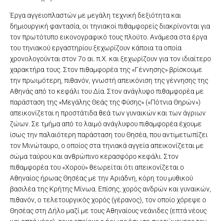
Έργα αγγειοπλαστών με μεγάλη τεχνική δεξιότητα και
δημιουργική φαντασία, οι τηνιακοί πιθαμφορείς διακρίνονται για
τον πρωτότυπο εικονογραφικό τους πλούτο. Ανάμεσα στα έργα
του τηνιακού εργαστηρίου ξεχωρίζουν κάποια τα οποία
χρονολογούνται στον 7ο αι. π.Χ. και ξεχωρίζουν για τον ιδιαίτερο
χαρακτήρα τους. Στον πιθαμφορέα της «Γέννησης» βρίσκουμε
την πρωιμότερη, πιθανόν, γνωστή απεικόνιση της γέννησης της
Αθηνάς από το κεφάλι του Δία. Στον ανάγλυφο πιθαμφορέα με
παράσταση της «Μεγάλης Θεάς της Φύσης» («Πότνια Θηρών»)
απεικονίζεται η προστάτιδα θεά των γυναικών και των άγριων
ζώων. Σε τμήμα από το λαιμό ανάγλυφου πιθαμφορέα έχουμε
ίσως την παλαιότερη παράσταση του Θησέα, που αντιμετωπίζει
τον Μινώταυρο, ο οποίος στα τηνιακά αγγεία απεικονίζεται με
σώμα ταύρου και ανθρώπινο κερασφόρο κεφάλι. Στον
πιθαμφορέα του «Χορού» θεωρείται ότι απεικονίζεται ο
Αθηναίος ήρωας Θησέας με την Αριάδνη, κόρη του μυθικού
βασιλέα της Κρήτης Μίνωα. Επίσης, χορός ανδρών και γυναικών,
πιθανόν, ο τελετουργικός χορός (γέρανος), τον οποίο χόρεψε ο
Θησέας στη Δήλο μαζί με τους Αθηναίους νεάνιδες (επτά νέους