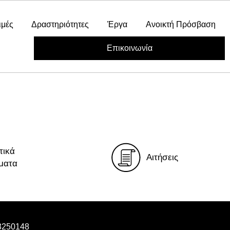
ιμές
Δραστηριότητες
Έργα
Ανοικτή Πρόσβαση
Επικοινωνία
τικά
Αιτήσεις
ματα
3250148