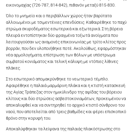
εικονομαχίας (726-787, 814-842), πιθανόν μεταξύ 815-830.
Όλο το μνημείο και ο περιβάλλων χώρος ήταν βαρύτατα
αλλοιωμένοι με τσιμεντένιες επενδύσεις. Καθαιρέθηκε το παχύ
στρώμα σκυροδέματος εσωτερικά και εξωτερικά. Στη βόρεια
πλευρά εντοπίστηκαν δύο φραγμένα τοξωτά ανοίγματα που
λειτουργούσαν ως αναμονές επικοινωνίας με τρίτο κλίτος προς
βορράν, που δεν υλοποιήθηκε ποτέ. Ακολούθως, εφαρμόστηκαν
νέα αρμολογήματα, επίστρωση των θόλων με υπόστρωμα
συμβατού κονιάματος και τελική κάλυψη με ντόπιες λίθινες
πλάκες.
Στο εσωτερικό απομακρύνθηκε το νεωτερικό τέμπλο.
Αφαιρέθηκε η παλαιά μαρμάρινη πλάκα και η κτιστή κατασκευή
της Αγίας Τράπεζας στον ημικύλινδρο της αψίδας του βόρειου
κλίτους και δύο στρώσεις ασβεστοκονιαμάτων, προκειμένου να
αποκαλυφθεί και να συντηρηθεί το αρχικό κτιστό σύνθρονο του
ναού, που αποτελείται από τρεις βαθμίδες και φέρει επισκοπικό
θρόνο στην κορυφή του.
Αποκαλύφθηκαν τα λείψανα της παλαιάς πλακόστρωσης στο