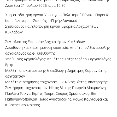
Δευτέρα 21 Ιουλίου 2025, ώρα 19:30.
Χρηματοδότηση έργου: Υπουργείο Πολιτισμού-Εθνικοί Πόροι &
δωρεές ενορίας Ζωοδόχου Πηγής Δανακού
Σχεδιασμός και Υλοποίηση έργου: Εφορεία Αρχαιοτήτων
Κυκλάδων
Συντελεστές Εφορείας Αρχαιοτήτων Κυκλάδων:
Διεύθυνση και επιστημονική εποπτεία: Δημήτρης Αθανασούλης,
αρχαιολόγος δρ.φ., διευθυντής
Υπεύθυνος Αρχαιολόγος: Δημήτρης Χατζηλαζάρου, αρχαιολόγος
δρ.φ.
Μελέτη αποκατάστασης & επίβλεψη: Δημήτρης Κορμανιάτης,
αρχιτέκτων
Μελέτη συντήρησης τοιχογραφιών: Νίκος Βίττης, συντηρητής
Συντήρηση τοιχογραφιών: Νίκος Βίττης, Γεωργία Μακρυγένη,
Παυλίνα Τσίκνα, Ειρήνη Τσάμη, Σπύρος Ορκόπουλος, Βίκη
Παπαγιαννοπούλου, Ηλίας Αναστασάκης, Ρούλα Κουγιούφα και
Κώστας Βερύκοκκος.