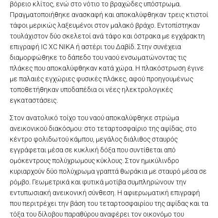
βόρειο κλίτος, ενώ στο νότιο το βραχώδες υπόστρωμα.
Πραγματοποιήθηκε ανασκαφή και αποκαλύφθηκαν τρεις κτιστοί
τάφοι μερικώς λαξευμένοι στον μαλακό βράχο. Εντοπίστηκαν
τουλάχιστον δύο σκελετοί ανά τάφο και όστρακα με εγχάρακτη
επιγραφή ΙC XC NIKA ή αστέρι του Δαβίδ. Στην συνέχεια
διαμορφώθηκε το δάπεδο του ναού ενσωματώνοντας τις
πλάκες που αποκαλύφθηκαν κατά χώρα. Η πλακόστρωση έγινε
με παλαιές εγχώριες φυσικές πλάκες, αφού προηγουμένως
τοποθετήθηκαν υποδαπέδια οι νέες ηλεκτρολογικές
εγκαταστάσεις.
Στον ανατολικό τοίχο του ναού αποκαλύφθηκε στρώμα
ανεικονικού διακόσμου: στο τεταρτοσφαίριο της αψίδας, στο
κέντρο φολιδωτού κάμπου, μεγάλος διάλιθος σταυρός
εγγράφεται μέσα σε κυκλική δόξα που συντίθεται από
ομόκεντρους πολύχρωμους κύκλους. Στον ημικύλινδρο
κυριαρχούν δύο πολύχρωμα γραπτά θωράκια με σταυρό μέσα σε
ρόμβο. Γεωμετρικά και φυτικά μοτίβα συμπληρώνουν την
εντυπωσιακή ανεικονική σύνθεση. Η αφιερωματική επιγραφή
που περιτρέχει την βάση του τεταρτοσφαιρίου της αψίδας και τα
τόξα του δίλοβου παραθύρου αναφέρει τον οικονόμο του