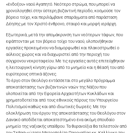
«ένδοξου» ναού Αγαπητό. Νεότερο στρώμα, που μπορεί να
χρονολογηθεί στην ύστερη βυζαντινή περίοδο, κοσμούσε τον
βόρειο τοίχο, και περιλάμβανε σπαράγματα από παράσταση
Δέησης με τον Χριστό ένθρονο, σταυρό και μορφή ιεράρχη.
Εξωτερικά, μετά την απομάκρυνση των νεότερων τάφων, που
εφάπτονταν με τον βόρειο τοίχο του ναού, υλοποιήθηκαν
εργασίες προκειμένου να διαμορφωθεί και πλακοστρωθεί ο
αύλειος χώρος και να διαχωριστεί από την περιοχή του
σύγχρονου νεκροταφείου. Με τις εργασίες αυτές επιτεύχθηκαν
η λειτουργική κίνηση γύρω από το μνημείο και η θέασή του από
ευρύτερους οπτικά άξονες.
Το έργο στον Θεολόγο εντάσσεται στο μεγάλο πρόγραμμα
αποκατάστασης των βυζαντινών ναών της Νάξου που
υλοποιείται από την Εφορεία Αρχαιοτήτων Κυκλάδων και
χρηματοδοτείται από τους εθνικούς πόρους του Υπουργείου
Πολιτισμού καθώς και από ιδιωτικές δωρεές. Με την
ολοκλήρωση του έργου της αποκατάστασης του Θεολόγου στον
Δανακό αποδίδεται αποκατεστημένο ένα ακόμη σπουδαίο
μνημείο της ναξιακής υπαίθρου. Τα θυρανοίξια θα τελεστούν από
τον Σεβασμιώτατο Μητροπολίτη Παροναξίας κκ. Καλλίνικο την