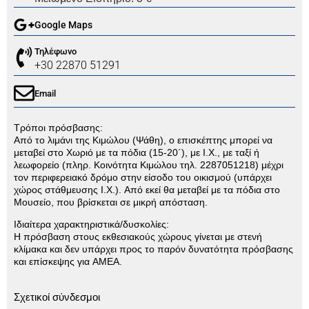
Google Maps
Τηλέφωνο
+30 22870 51291
Email
Τρόποι πρόσβασης:
Από το λιμάνι της Κιμώλου (Ψάθη), ο επισκέπτης μπορεί να
μεταβεί στο Χωριό με τα πόδια (15-20΄), με Ι.Χ., με ταξί ή
λεωφορείο (πληρ. Κοινότητα Κιμώλου τηλ. 2287051218) μέχρι
τον περιφερειακό δρόμο στην είσοδο του οικισμού (υπάρχει
χώρος στάθμευσης Ι.Χ.). Από εκεί θα μεταβεί με τα πόδια στο
Μουσείο, που βρίσκεται σε μικρή απόσταση.
Ιδιαίτερα χαρακτηριστικά/δυσκολίες:
Η πρόσβαση στους εκθεσιακούς χώρους γίνεται με στενή
κλίμακα και δεν υπάρχει προς το παρόν δυνατότητα πρόσβασης
και επίσκεψης για ΑΜΕΑ.
Σχετικοί σύνδεσμοι