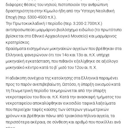
διάφορες θέσεις του νησιού, πιστοποιούν την ανθρώπινη
δραστηριότητα στην Κίμωλο ήδη από την Ύστερη Νεολιθική
Εποχή (περ. 5300-4500 π.Χ.).
Την Πρωτοκυκλαδική I περίοδο (περ. 3.200-2.700π.Χ.)
αντιπροσωπεύει μαρμάρινο βιολόσχημο ειδώλιο (το πρωτότυπο
βρίσκεται στο Εθνικό Αρχαιολογικό Μουσείο) και μαρμάρινος
κρατηρίσκος.
Θραύσματα εισηγμένων μυκηναϊκών αγγείων που βρέθηκαν στα
Ελληνικά, φανερώνουν ότι τον 14ο και 13ο αι. π.Χ. υπήρχε
μυκηναϊκή εγκατάσταση, που πιθανόν εξελίχθηκε σε αξιόλογο
μυκηναϊκό κέντρο κατά το β΄ μισό του 12ου αι. π. Χ.
Η αδιάκοπη συνέχεια της κατοίκησης στα Ελληνικά παραμένει
προς το παρόν ανεπιβεβαίωτη. Ωστόσο, η ύπαρξη οικισμού κατά
τη Γεωμετρική περίοδο τεκμηριώνεται από την ύπαρξη
νεκροταφείου του 8ου αι. π.Χ. Κατά την ανασκαφή τμήματος του
νεκροταφείου αποκαλύφθηκαν εικοσιδύο ταφικά λαξεύματα
που περιείχαν ταφές καύσης των ύστερων γεωμετρικών
χρόνων και βρέθηκαν πάνω από τριακόσια πήλινα αγγεία, τα
περισσότερα ακέραια, σε σύνθεση και αριθμό που ποικίλλει ανά