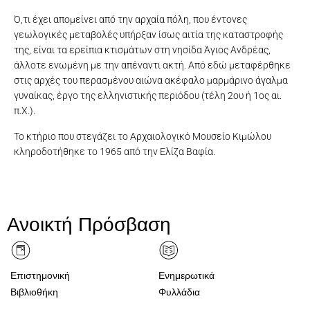
Ό,τι έχει απομείνει από την αρχαία πόλη, που έντονες
γεωλογικές μεταβολές υπήρξαν ίσως αιτία της καταστροφής
της, είναι τα ερείπια κτισμάτων στη νησίδα Άγιος Ανδρέας,
άλλοτε ενωμένη με την απέναντι ακτή. Από εδώ μεταφέρθηκε
στις αρχές του περασμένου αιώνα ακέφαλο μαρμάρινο άγαλμα
γυναίκας, έργο της ελληνιστικής περιόδου (τέλη 2ου ή 1ος αι.
π.Χ.).
Το κτήριο που στεγάζει το Αρχαιολογικό Μουσείο Κιμώλου
κληροδοτήθηκε το 1965 από την Ελίζα Βαφία.
Πήλινο κύπελλο κρασιού (μαστός) με χαραγμένη το όνομα
Πώρινη στήλη με ανάγλυφη παράσταση γυναικείας μορφής. 7ος
Πήλινος κρατήρας με γραπτή διακόσμηση. 8ος αι. π.Χ. Μουσείο
Μαρμάρινο άγαλμα γυναίκας. Τέλη 2ου ή 1ος αι. π.Χ. Μουσείο
ΦΙΛΟΥΜΕΝΑ, πιθανότατα, προσωπικό σκεύος της νεκρής
Πρόσοψη αρχαιολογικού Μουσείου Κιμώλου
Αμφορείς Πολυαίγου - Μουσείο Κιμώλου
Μουσείο Κιμώλου - αίθουσα I - ΔΑΠΕΔΟ
ευρήματα απο τάφο, Μουσείο Κιμώλου
Μουσείο Κιμώλου-κάτοψη έκθεσης
Μουσείο Κιμώλου - αίθουσα I (2)
Μουσείο Κιμώλου - αίθουσα I (1)
Μουσείο Κιμώλου - αίθουσα II
Μουσείο Κιμώλου - αίθουσα II
γυναίκας που εναποτέθηκε στον τάφο της . 2ος/1ος αι. π.Χ.
αι. π.Χ. Μουσείο Κιμώλου αρ. κατ. 380
Κιμώλου αρ. κατ. 446
Κιμώλου αρ. κατ. 276
Ανοικτή Πρόσβαση
Μουσείο Κιμώλου
Επιστημονική
Ενημερωτικά
Βιβλιοθήκη
Φυλλάδια