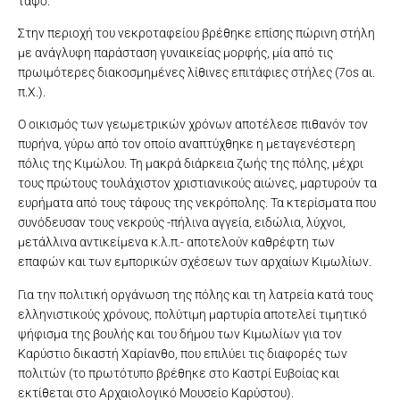
τάφο.
Στην περιοχή του νεκροταφείου βρέθηκε επίσης πώρινη στήλη
με ανάγλυφη παράσταση γυναικείας μορφής, μία από τις
πρωιμότερες διακοσμημένες λίθινες επιτάφιες στήλες (7οs αι.
π.Χ.).
Ο οικισμός των γεωμετρικών χρόνων αποτέλεσε πιθανόν τον
πυρήνα, γύρω από τον οποίο αναπτύχθηκε η μεταγενέστερη
πόλις της Κιμώλου. Τη μακρά διάρκεια ζωής της πόλης, μέχρι
τους πρώτους τουλάχιστον χριστιανικούς αιώνες, μαρτυρούν τα
ευρήματα από τους τάφους της νεκρόπολης. Τα κτερίσματα που
συνόδευσαν τους νεκρούς -πήλινα αγγεία, ειδώλια, λύχνοι,
μετάλλινα αντικείμενα κ.λ.π.- αποτελούν καθρέφτη των
επαφών και των εμπορικών σχέσεων των αρχαίων Κιμωλίων.
Για την πολιτική οργάνωση της πόλης και τη λατρεία κατά τους
ελληνιστικούς χρόνους, πολύτιμη μαρτυρία αποτελεί τιμητικό
ψήφισμα της βουλής και του δήμου των Κιμωλίων για τον
Καρύστιο δικαστή Χαρίανθο, που επιλύει τις διαφορές των
πολιτών (το πρωτότυπο βρέθηκε στο Καστρί Ευβοίας και
εκτίθεται στο Αρχαιολογικό Μουσείο Καρύστου).