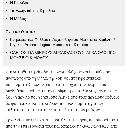
Η Κίμωλος
Τα Ελληνικά της Κιμώλου
Η Μήλος
Σχετικά έντυπα
Ενημερωτικό Φυλλάδιο Αρχαιολογικού Μουσείου Κιμώλου/
Flyer of Archaeological Museum of Kimolos
ΟΔΗΓΟΣ ΓΙΑ ΜΙΚΡΟΥΣ ΑΡΧΑΙΟΛΟΓΟΥΣ, ΑΡΧΑΙΟΛΟΓΙΚΟ
ΜΟΥΣΕΙΟ ΚΙΜΩΛΟΥ
Στη νοτιοδυτική είσοδο του Αρχιπελάγους και σε απόσταση
αναπνοής από τη Μήλο, η μικρή, γεμάτη ηφαιστειακά
πετρώματα Κίμωλος διατηρεί το αρχαίο της όνομα, που
συνδέθηκε κυρίως με την περίφημη «κιμωλία γη», την ορυκτή
λευκή άργιλο που χρησιμοποιήθηκε από τους αρχαίους χρόνους
σε φαρμακευτικά και καλλυντικά σκευάσματα, για τον
καθαρισμό του σώματος και το πλύσιμο των ρούχων.
Eργαλεία από οψιανό και πυριτόλιθο, πυρήνες και απορρίμματα
από την επεξεργασία τους και όστρακα πήλινων αγγείων, από