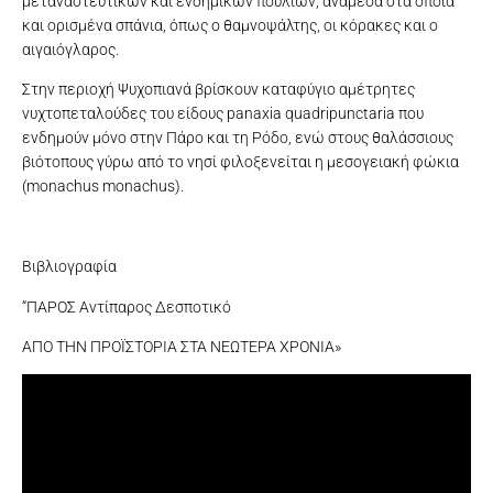
μεταναστευτικών και ενδημικών πουλιών, ανάμεσα στα οποία
και ορισμένα σπάνια, όπως ο θαμνοψάλτης, οι κόρακες και ο
αιγαιόγλαρος.
Στην περιοχή Ψυχοπιανά βρίσκουν καταφύγιο αμέτρητες
νυχτοπεταλούδες του είδους panaxia quadripunctaria που
ενδημούν μόνο στην Πάρο και τη Ρόδο, ενώ στους θαλάσσιους
βιότοπους γύρω από το νησί φιλοξενείται η μεσογειακή φώκια
(monachus monachus).
Βιβλιογραφία
“ΠΑΡΟΣ Αντίπαρος Δεσποτικό
ΑΠΟ ΤΗΝ ΠΡΟΪΣΤΟΡΙΑ ΣΤΑ ΝΕΩΤΕΡΑ ΧΡΟΝΙΑ»