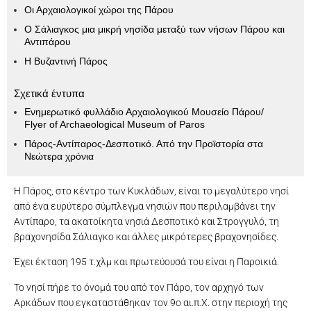
Οι Αρχαιολογικοί χώροι της Πάρου
Ο Σάλιαγκος μια μικρή νησίδα μεταξύ των νήσων Πάρου και
Αντιπάρου
Η Βυζαντινή Πάρος
Σχετικά έντυπα
Ενημερωτικό φυλλάδιο Αρχαιολογικού Μουσείο Πάρου/
Flyer of Archaeological Museum of Paros
Πάρος-Αντίπαρος-Δεσποτικό. Από την Προϊστορία στα
Νεώτερα χρόνια
Η Πάρος, στο κέντρο των Κυκλάδων, είναι το μεγαλύτερο νησί
από ένα ευρύτερο σύμπλεγμα νησιών που περιλαμβάνει την
Αντίπαρο, τα ακατοίκητα νησιά Δεσποτικό και Στρογγυλό, τη
βραχονησίδα Σάλιαγκο και άλλες μικρότερες βραχονησίδες.
Έχει έκταση 195 τ.χλμ και πρωτεύουσά του είναι η Παροικιά.
Το νησί πήρε το όνομά του από τον Πάρο, τον αρχηγό των
Αρκάδων που εγκαταστάθηκαν τον 9ο αι.π.Χ. στην περιοχή της