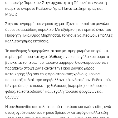
σημερινής Παροικιάς. Στην αρχαιότητα η Πάρος ήταν γνωστή
και με τα ονόματα Καβαρνίς, Υρία, Παναιτία, Δημητριάς και
Μινωίς.
Στην ακτογραμμή του νησιού σχηματίζονται μικροί και μεγάλοι
όρμοι με αμμώδεις παραλίες. Με εξαίρεση τον ορεινό όγκο του
Προφήτη Ηλία (Όρος Μάρπησσα), το νησί είναι πεδινό με πολλές
καλλιεργήσιμες εκτάσεις.
Το υπέδαφος διαμορφώνεται από μεταμορφωμένα πετρώματα,
κυρίως μάρμαρα και σχιστόλιθους, ενώ σε μεγάλα κοιτάσματα
βρίσκεται το περίφημο παριανό μάρμαρο. Ο συγκερασμός των
παραπάνω στοιχείων έκαναν την Πάρο ιδανικό μέρος
κατοίκησης ήδη από τους προϊστορικούς χρόνους. Το νησί
παρουσιάζει ιδιαίτερο περιβαλλοντικό ενδιαφέρον. Ευδοκιμούν
δέντρα όπως το πεύκο της θάλασσας (αλμυρίκι), οι κέδροι, οι
φίδες, τα εσπεριδοειδή και μεγάλη ποικιλία φρυγάνων και
θάμνων.
Η ορνιθοπανίδα αποτελείται από τριακόσια και πλέον είδη, ενώ
στους υγρότοπους του νησιού βρίσκουν καταφύγιο πολλά είδη