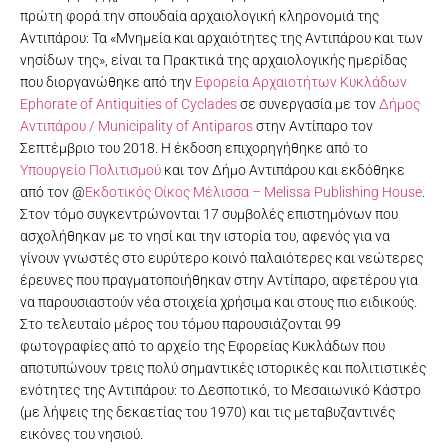
πρώτη φορά την σπουδαία αρχαιολογική κληρονομιά της
Αντιπάρου: Τα «Μνημεία και αρχαιότητες της Αντιπάρου και των
νησίδων της», είναι τα Πρακτικά της αρχαιολογικής ημερίδας
που διοργανώθηκε από την
Εφορεία Αρχαιοτήτων Κυκλάδων
Ephorate of Antiquities of Cyclades
σε συνεργασία με τον
Δήμος
Αντιπάρου / Municipality of Antiparos
στην Αντίπαρο τον
Σεπτέμβριο του 2018. Η έκδοση επιχορηγήθηκε από το
Υπουργείο Πολιτισμού
και τον Δήμο Αντιπάρου και εκδόθηκε
από τον @
Εκδοτικός Οίκος Μέλισσα – Melissa Publishing House
.
Στον τόμο συγκεντρώνονται 17 συμβολές επιστημόνων που
ασχολήθηκαν με το νησί και την ιστορία του, αφενός για να
γίνουν γνωστές στο ευρύτερο κοινό παλαιότερες και νεώτερες
έρευνες που πραγματοποιήθηκαν στην Αντίπαρο, αφετέρου για
να παρουσιαστούν νέα στοιχεία χρήσιμα και στους πιο ειδικούς.
Στο τελευταίο μέρος του τόμου παρουσιάζονται 99
φωτογραφίες από το αρχείο της Εφορείας Κυκλάδων που
αποτυπώνουν τρεις πολύ σημαντικές ιστορικές και πολιτιστικές
ενότητες της Αντιπάρου: το Δεσποτικό, το Μεσαιωνικό Κάστρο
(με λήψεις της δεκαετίας του 1970) και τις μεταβυζαντινές
εικόνες του νησιού.