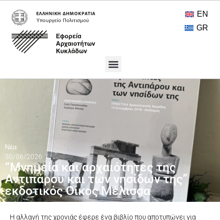
EN
GR
Πολιτιστικοί Θησαυροί
Ανοικτή Πρόσβαση
Νέα
30/06/2026
“Μνημεία και αρχαιότητες της
Αντιπάρου και των νησίδων της”
εκδοτικός Οίκος Μέλισσα
Η αλλαγή της χρονιάς έφερε ένα βιβλίο που αποτυπώνει για