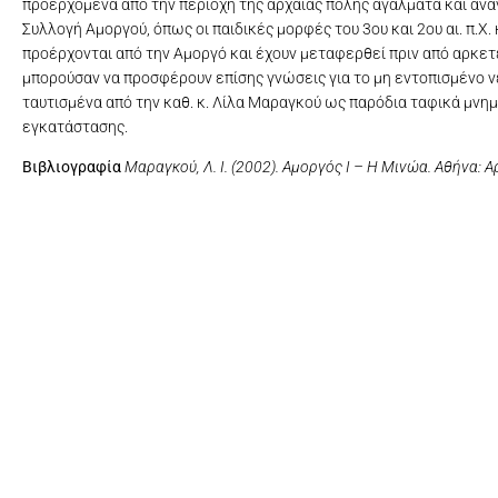
προερχόμενα από την περιοχή της αρχαίας πόλης αγάλματα και ανάγ
Συλλογή Αμοργού, όπως οι παιδικές μορφές του 3ου και 2ου αι. π.Χ
προέρχονται από την Αμοργό και έχουν μεταφερθεί πριν από αρκετ
μπορούσαν να προσφέρουν επίσης γνώσεις για το μη εντοπισμένο ν
ταυτισμένα από την καθ. κ. Λίλα Μαραγκού ως παρόδια ταφικά μνημ
εγκατάστασης.
Βιβλιογραφία
Μαραγκού, Λ. Ι. (2002). Αμοργός Ι – Η Μινώα. Αθήνα: Α
Πύργος Αγίας Τρι
Καστρί (ακρόπολ
Αερ