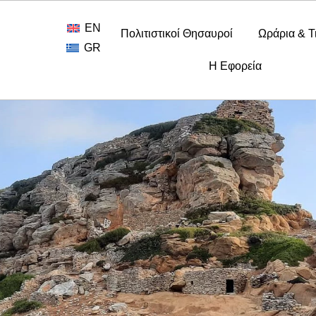
EN
Πολιτιστικοί Θησαυροί
Ωράρια & Τ
GR
Η Εφορεία