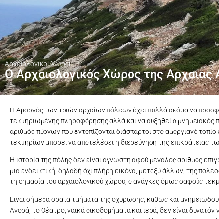
Αρχαιολογικοί Χώροι
Ο Αρχαιολογικός Χώρος της Αρχαίας 
Η Αμοργός των τριών αρχαίων πόλεων έχει πολλά ακόμα να προσφέρ
τεκμηριωμένης πληροφόρησης αλλά και να αυξηθεί ο μνημειακός πλ
αριθμός πύργων που εντοπίζονται διάσπαρτοι στο αμοργιανό τοπίο
τεκμηρίων μπορεί να αποτελέσει η διερεύνηση της επικράτειας τω
Η ιστορία της πόλης δεν είναι άγνωστη αφού μεγάλος αριθμός επι
μια ενδεικτική, δηλαδή όχι πλήρη εικόνα, μεταξύ άλλων, της πολεο
τη σημασία του αρχαιολογικού χώρου, ο ανάγκες όμως σαφούς τε
Είναι σήμερα ορατά τμήματα της οχύρωσης, καθώς και μνημειώδους
Αγορά, το Θέατρο, ναϊκά οικοδομήματα και ιερά, δεν είναι δυνατό