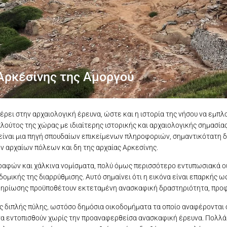
Αρκεσίνης της Αμοργού
ει στην αρχαιολογική έρευνα, ώστε και η ιστορία της νήσου να εμπλ
ούτος της χώρας με ιδιαίτερης ιστορικής και αρχαιολογικής σημασία
 είναι μια πηγή σπουδαίων επικείμενων πληροφοριών, σημαντικότατη 
ν αρχαίων πόλεων και δη της αρχαίας Αρκεσίνης.
γραφών και χάλκινα νομίσματα, πολύ όμως περισσότερο εντυπωσιακά ο
δομικής της διαρρύθμισης. Αυτό σημαίνει ότι η εικόνα είναι επαρκής ω
κμηρίωσης προϋποθέτουν εκτεταμένη ανασκαφική δραστηριότητα, προ
 διπλής πύλης, ωστόσο δημόσια οικοδομήματα τα οποίο αναφέρονται σ
ν να εντοπισθούν χωρίς την προαναφερθείσα ανασκαφική έρευνα. Πολλά