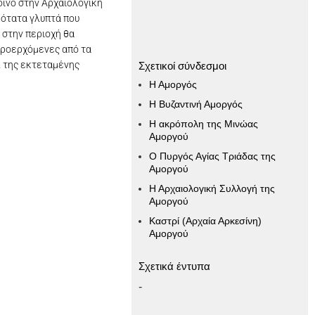
οινό στην Αρχαιολογική
ικότατα γλυπτά που
 στην περιοχή θα
προερχόμενες από τα
Δ της εκτεταμένης
Σχετικοί σύνδεσμοι
Η Αμοργός
Η Βυζαντινή Αμοργός
Η ακρόπολη της Μινώας
Αμοργού
Ο Πυργός Αγίας Τριάδας της
Αμοργού
Η Αρχαιολογική Συλλογή της
Αμοργού
Καστρί (Αρχαία Αρκεσίνη)
Αμοργού
Σχετικά έντυπα
-