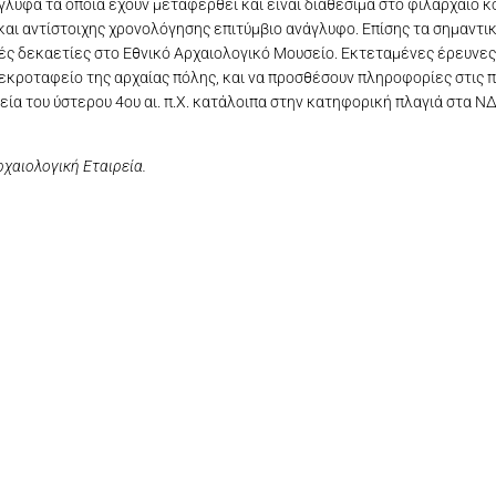
λυφα τα οποία έχουν μεταφερθεί και είναι διαθέσιμα στο φιλάρχαιο κ
. και αντίστοιχης χρονολόγησης επιτύμβιο ανάγλυφο. Επίσης τα σημαντ
ές δεκαετίες στο Εθνικό Αρχαιολογικό Μουσείο. Εκτεταμένες έρευνες
εκροταφείο της αρχαίας πόλης, και να προσθέσουν πληροφορίες στις 
εία του ύστερου 4ου αι. π.Χ. κατάλοιπα στην κατηφορική πλαγιά στα Ν
ρχαιολογική Εταιρεία.
άδος στο Χωριό Αρκεσίνη Αμοργού. (φωτ. Π. Ρούσσος)
η αρχαίας Αρκεσίνης) Αμοργού. Φωτ. Παρ. Ρούσσος.
οφωτογραφία απο την Αρχαία Αρκεσίνη
Αρχαία Αρκεσίνη (φωτ. Π. Ρούσσος)
Αρχαία Αρκεσίνη (φωτ. Π. Ρούσσος)
Αρχαία Αρκεσίνη (φωτ. Π. Ρούσσος)