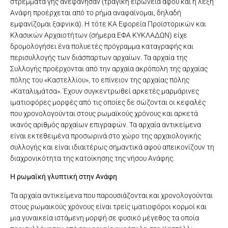
στρέμματα γης ανεφάνησαν (τραγική ειρωνεία αφού και η λέξη
Ανάφη προέρχεται από το ρήμα αναφαίνομαι, δηλαδή
εμφανίζομαι ξαφνικά). Η τότε ΚΑ Εφορεία Προϊστορικών και
Κλασικών Αρχαιοτήτων (σήμερα ΕΦΑ ΚΥΚΛΑΔΩΝ) είχε
δρομολογήσει ένα πολυετές πρόγραμμα καταγραφής και
περισυλλογής των διάσπαρτων αρχαίων. Τα αρχαία της
Συλλογής προέρχονται από την αρχαία ακρόπολη της αρχαίας
πόλης του «Καστελλίου», το επίνειον της αρχαίας πόλης
«Καταλυμάτσα». Έχουν συγκεντρωθεί αρκετές μαρμάρινες
ιματιοφόρες μορφές από τις οποίες δε σώζονται οι κεφαλές
που χρονολογούνται στους ρωμαϊκούς χρόνους και αρκετά
ικανός αριθμός αρχαίων επιγραφών. Τα αρχαία αντικείμενα
είναι εκτεθειμένα προσωρινά στο χώρο της αρχαιολογικής
συλλογής και είναι ιδιαιτέρως σημαντικά αφού απεικονίζουν τη
διαχρονικότητα της κατοίκησης της νήσου Ανάφης.
Η ρωμαϊκή γλυπτική στην Ανάφη
Τα αρχαία αντικείμενα που παρουσιάζονται και χρονολογούνται
στους ρωμαικούς χρόνους είναι τρείς ιματιοφόροι κορμοί και
μια γυναικεία ιστάμενη μορφή σε φυσικό μέγεθος τα οποία