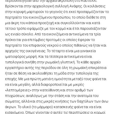
περισυλλέγησαν από την αρχαία ακρόπολη στο Καστέλλι.
Βρίσκονται στην αρχαιολογική συλλογή Ανάφης. Οι κοιλάνσεις
στην κορυφή μαρτυρούν το γεγονός ότι εκεί προσαρμόζονταν το
πορτραίτο του εικονιζόμενου προσώπου, το οποίο διέθετε στη
μια άκρη του κάποια προεξοχή και συγκολλούνταν και κατά
τέτοιο τρόπο εφάρμοζε με τον κορμό και έτσι παρουσιάζονταν
ως ενιαίο σύνολο. Από τα εικονιζόμενα αντικείμενα τα τρία
πρόκειται για επιτύμβιες προτομές οι οποίες έφεραν το
πορτραίτο του επιφανούς νεκρού ο οποίος πιθανώς να ήταν και
αρχηγός της οικογένειας. Το τέταρτο είναι μια γυναικεία
ιματιοφόρος μορφή. Και τα τέσσερα αντικείμενα είναι
τυπολογικά συνήθη στην ρωμαϊκή γλυπτική. Το κάθε αρχαίο
εργαστήριο αυτής της περιόδου σε όλη τη ρωμαϊκή επικράτεια
ήταν σε θέση να ακολουθήσει τη μόδα στην τυπολογία της
εποχής. Με μια πρώτη ματιά η ομοιότητα μεταξύ τους φαίνεται
να είναι μεγάλη, αλλά διαφοροποιείται με μικρές
«λεπτομέρειες» στην κατεύθυνση και στον αριθμό των
πτυχώσεων, αναλόγως με την στάση και την ανατομία του
σώματος, αλλά και στις μικρές κινήσεις των δαχτύλων των άνω
Κορμός αγάλματος ιματιοφόρου γυναικείας μορφής. Η μορφή
άκρων. Το υλικό (το μάρμαρο) κατασκευής φαίνεται να είναι
φέρει ιμάτιο που καλύπτει πλήρως το δεξί και το μεγαλύτερο
εισαγόμενο. Όπως γίνονταν σ αυτές τις περιπτώσεις οι κορμοί
Κορμός αγάλματος ιματιοφόρου ανδρικής μορφής. Η μορφή