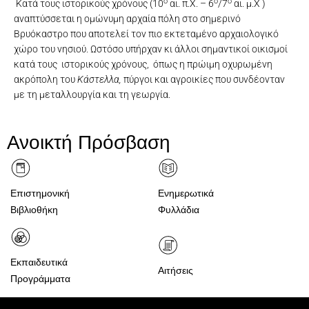
o
o
o
Κατά τους ιστορικούς χρόνους (10
αι. π.Χ. – 6
/7
αι. μ.Χ )
αναπτύσσεται η ομώνυμη αρχαία πόλη στο σημερινό
Βρυόκαστρο που αποτελεί τον πιο εκτεταμένο αρχαιολογικό
χώρο του νησιού. Ωστόσο υπήρχαν κι άλλοι σημαντικοί οικισμοί
κατά τους ιστορικούς χρόνους, όπως η πρώιμη οχυρωμένη
ακρόπολη του
Κάστελλα,
πύργοι και αγροικίες που συνδέονταν
με τη μεταλλουργία και τη γεωργία.
Η αρχαία πόλη της Κύθνου (Βρυόκαστρο) /αεροφωτογραφία:
Ο λόφος με το ξωκλήσι του Αϊ-Γιάννη πάνω από το Σιμουσί
Ο κόλπος της Κολώνας με το «νησί» του Αγίου Λουκά
Λουτρά. Σκάλα φορτοεκφόρτωσης μεταλλευμάτων
Λουτρά. Σκάλα φορτοεκφόρτωσης μεταλλευμάτων
Παραδοσιακό κελί (αγροικία) στο Βρυόκαστρο
Μαρουλάς. Θέση μεσολιθικής εγκατάστασης
Το σπήλαιο «Καταφύκι» στη Δρυοπίδα
Ο αρχαίος πύργος στη θέση «Πύργος»
Kythnos 1528 BORDONE, Benedetto
Kythnos 1658 BOSCHINI, Marco
Το κάστρο της Ωριάς
Χάρτης της Κύθνου
Σωροί. Ξερολιθιά
Δρυοπίδα
Κώστας Ξενικάκης.
Ανοικτή Πρόσβαση
Επιστημονική
Ενημερωτικά
Βιβλιοθήκη
Φυλλάδια
Εκπαιδευτικά
Αιτήσεις
Προγράμματα