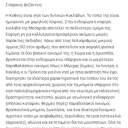
Στέφανος Βυζάντιος
Η Κύθνος είναι νησί των δυτικών Κυκλάδων. Το τοπίο της είναι
ημιορεινό, με χαμηλούς λόφους
.
Στην ενδοχώρα η εύφορη
κοιλάδα της Μεσαριάς αποτελεί το πεδινότερο τμήμα της.
Εύφορη γη για καλλιέργεια προσφέρουν ακόμα οι μικρές
παράκτιες πεδιάδες πάνω από τους πολυάριθμους μικρούς
όρμους (92 στον αριθμό), που αποτελούν και ασφαλή φυσικά
λιμάνια. Οι δύο βασικοί οικισμοί της, η Χώρα και η Δρυοπίδα,
βρίσκονται στην ενδοχώρα ενώ υπάρχουν και οι μικρότεροι
παραθαλάσσιοι οικισμοί όπως ο Μέριχας (λιμάνι), τα Λουτρά, η
Κανάλα, κ.α. Πρόκειται για ένα νησί με ήπια ανάπτυξη που έχει
διατηρήσει τα ιδιαίτερα χαρακτηριστικά του τοπίου του. Εκτός
από τους αρχαιολογικούς χώρους και τα μνημεία υπάρχουν στο
νησί παλιά βιομηχανικά κτήρια από την νεώτερη μεταλλευτική
δραστηριότητα, οικότοποι, χώροι με γεωλογικό ενδιαφέρον
(σπήλαιο καταφύκι, θερμές πηγές) παραδοσιακοί οικισμοί,
θρησκευτικά μνημεία, ξωκλήσια, και ένα ιδιαίτερα δυναμικό
αγροτικό τοπίο με αναβαθμίδες, ξερολιθιές, πετρόκτιστα κελιά
(αγροικίες), αλώνια και εκτεταμένο δίκτυο μονοπατιών. Όλα τα