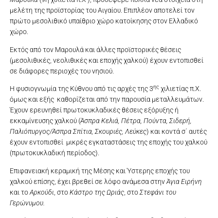
μελέτη της προϊστορίας του Αιγαίου. Επιπλέον αποτελεί τον
πρώτο μεσολιθικό υπαίθριο χώρο κατοίκησης στον Ελλαδικό
χώρο.
Eκτός από τον Μαρουλά και άλλες προϊστορικές θέσεις
(μεσολιθικές, νεολιθικές και εποχής χαλκού) έχουν εντοπισθεί
σε διάφορες περιοχές του νησιού.
ης
Η φυσιογνωμία της Κύθνου από τις αρχές της 3
χιλιετίας π.Χ.
όμως και εξής καθορίζεται από την παρουσία μεταλλευμάτων.
Έχουν ερευνηθεί πρωτοκυκλαδικές θέσεις εξόρυξης ή
εκκαμίνευσης χαλκού (
Άσπρα Κελιά, Πέτρα, Πούντα, Σιδερή,
Παλιόπυργος/Άσπρα Σπίτια, Σκουριές, Λεύκες
) και κοντά σ΄ αυτές
έχουν εντοπισθεί μικρές εγκαταστάσεις της εποχής του χαλκού
(πρωτοκυκλαδική περίοδος).
Επιφανειακή κεραμική της Μέσης και Ύστερης εποχής του
χαλκού επίσης, έχει βρεθεί σε λόφο ανάμεσα στην
Άγια Ειρήνη
και το
Αρκούδι
, στο
Κάστρο της Ωριάς
, στο
Στεφάνι του
Γερώνυμου.