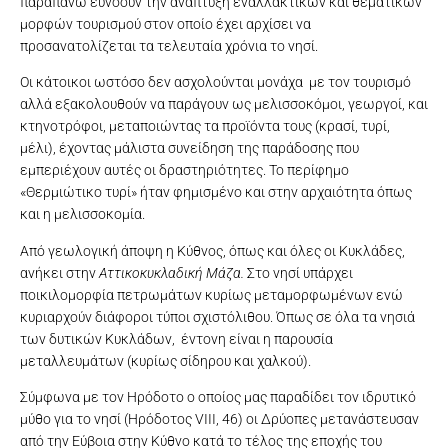
παραπάνω ευνοούν την ανάπτυξη εναλλακτικών και θεματικών
μορφών τουρισμού στον οποίο έχει αρχίσει να
προσανατολίζεται τα τελευταία χρόνια το νησί.
Οι κάτοικοι ωστόσο δεν ασχολούνται μονάχα με τον τουρισμό
αλλά εξακολουθούν να παράγουν ως μελισσοκόμοι, γεωργοί, και
κτηνοτρόφοι, μεταποιώντας τα προϊόντα τους (κρασί, τυρί,
μέλι), έχοντας μάλιστα συνείδηση της παράδοσης που
εμπεριέχουν αυτές οι δραστηριότητες. Το περίφημο
«Θερμιώτικο τυρί» ήταν φημισμένο και στην αρχαιότητα όπως
και η μελισσοκομία.
Από γεωλογική άποψη η Κύθνος, όπως και όλες οι Κυκλάδες,
ανήκει στην
Αττικοκυκλαδική Μάζα.
Στο νησί υπάρχει
ποικιλομορφία πετρωμάτων κυρίως μεταμορφωμένων ενώ
κυριαρχούν διάφοροι τύποι σχιστόλιθου. Όπως σε όλα τα νησιά
των δυτικών Κυκλάδων, έντονη είναι η παρουσία
μεταλλευμάτων (κυρίως σίδηρου και χαλκού).
Σύμφωνα με τον Ηρόδοτο ο οποίος μας παραδίδει τον ιδρυτικό
μύθο για το νησί (Ηρόδοτος VIII, 46) οι Δρύοπες μετανάστευσαν
από την Εύβοια στην Κύθνο κατά το τέλος της εποχής του