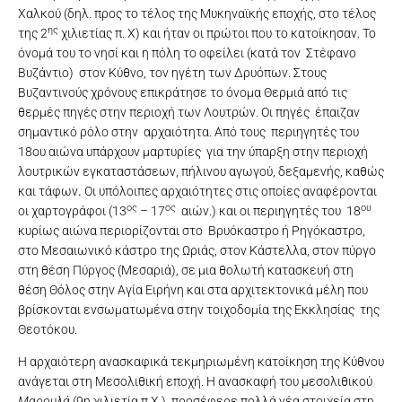
Χαλκού (δηλ. προς το τέλος της Μυκηναϊκής εποχής, στο τέλος
ης
της 2
χιλιετίας π. Χ) και ήταν οι πρώτοι που το κατοίκησαν. Το
όνομά του το νησί και η πόλη το οφείλει (κατά τον Στέφανο
Βυζάντιο) στον Κύθνο, τον ηγέτη των Δρυόπων. Στους
Βυζαντινούς χρόνους επικράτησε το όνομα Θερμιά από τις
θερμές πηγές στην περιοχή των Λουτρών. Οι πηγές έπαιζαν
σημαντικό ρόλο στην αρχαιότητα. Από τους περιηγητές του
18ου αιώνα υπάρχουν μαρτυρίες για την ύπαρξη στην περιοχή
λουτρικών εγκαταστάσεων, πήλινου αγωγού, δεξαμενής, καθώς
και τάφων
.
Οι υπόλοιπες αρχαιότητες στις οποίες αναφέρονται
ος
ος
ου
oι χαρτογράφοι (13
– 17
αιών.) και οι περιηγητές του 18
κυρίως αιώνα περιορίζονται στο Βρυόκαστρο ή Ρηγόκαστρο,
στο Μεσαιωνικό κάστρο της Ωριάς, στον Κάστελλα, στον πύργο
στη θέση Πύργος (Μεσαριά), σε μια θολωτή κατασκευή στη
θέση Θόλος στην Αγία Ειρήνη και στα αρχιτεκτονικά μέλη που
βρίσκονται ενσωματωμένα στην τοιχοδομία της Εκκλησίας της
Θεοτόκου.
Η αρχαιότερη ανασκαφικά τεκμηριωμένη κατοίκηση της Κύθνου
ανάγεται στη Μεσολιθική εποχή. Η ανασκαφή του μεσολιθικού
Μαρουλά
(9η χιλιετία π.Χ ), προσέφερε πολλά νέα στοιχεία στη