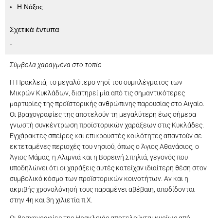
Η Νάξος
Σχετικά έντυπα
-
Σύμβολα χαραγμένα στο τοπίο
Η Ηρακλειά, το μεγαλύτερο νησί του συμπλέγματος των
Μικρών Κυκλάδων, διατηρεί μία από τις σημαντικότερες
μαρτυρίες της προϊστορικής ανθρώπινης παρουσίας στο Αιγαίο.
Οι βραχογραφίες της αποτελούν τη μεγαλύτερη έως σήμερα
γνωστή συγκέντρωση προϊστορικών χαράξεων στις Κυκλάδες.
Εγχάρακτες σπείρες και επικρουστές κοιλότητες απαντούν σε
εκτεταμένες περιοχές του νησιού, όπως ο Άγιος Αθανάσιος, ο
Άγιος Μάμας, η Αλιμνιά και η Βορεινή Σπηλιά, γεγονός που
υποδηλώνει ότι οι χαράξεις αυτές κατείχαν ιδιαίτερη θέση στον
συμβολικό κόσμο των προϊστορικών κοινοτήτων. Αν και η
ακριβής χρονολόγησή τους παραμένει αβέβαιη, αποδίδονται
στην 4η και 3η χιλιετία π.Χ.
Οι βραχογραφίες της Ηρακλειάς αποτελούνται κυρίως από