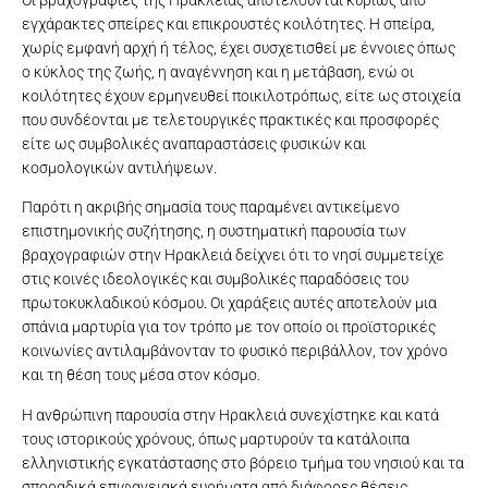
εγχάρακτες σπείρες και επικρουστές κοιλότητες. Η σπείρα,
χωρίς εμφανή αρχή ή τέλος, έχει συσχετισθεί με έννοιες όπως
ο κύκλος της ζωής, η αναγέννηση και η μετάβαση, ενώ οι
κοιλότητες έχουν ερμηνευθεί ποικιλοτρόπως, είτε ως στοιχεία
που συνδέονται με τελετουργικές πρακτικές και προσφορές
είτε ως συμβολικές αναπαραστάσεις φυσικών και
κοσμολογικών αντιλήψεων.
Παρότι η ακριβής σημασία τους παραμένει αντικείμενο
επιστημονικής συζήτησης, η συστηματική παρουσία των
βραχογραφιών στην Ηρακλειά δείχνει ότι το νησί συμμετείχε
στις κοινές ιδεολογικές και συμβολικές παραδόσεις του
πρωτοκυκλαδικού κόσμου. Οι χαράξεις αυτές αποτελούν μια
σπάνια μαρτυρία για τον τρόπο με τον οποίο οι προϊστορικές
κοινωνίες αντιλαμβάνονταν το φυσικό περιβάλλον, τον χρόνο
και τη θέση τους μέσα στον κόσμο.
Η ανθρώπινη παρουσία στην Ηρακλειά συνεχίστηκε και κατά
τους ιστορικούς χρόνους, όπως μαρτυρούν τα κατάλοιπα
ελληνιστικής εγκατάστασης στο βόρειο τμήμα του νησιού και τα
σποραδικά επιφανειακά ευρήματα από διάφορες θέσεις.