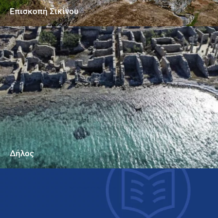
Επισκοπή Σικίνου
Δήλος