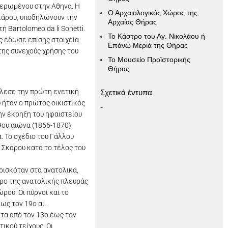
φιερωμένου στην Αθηνά. Η
Ο Αρχαιολογικός Χώρος της
Σκάρου, υποδηλώνουν την
Αρχαίας Θήρας
 Bartolomeo da li Sonetti.
Το Κάστρο του Αγ. Νικολάου ή
ς έδωσε επίσης στοιχεία
Επάνω Μεριά της Θήρας
της συνεχούς χρήσης του
Το Μουσείο Προϊστορικής
Θήρας
έλεσε την πρώτη ενετική
Σχετικά έντυπα
 ήταν ο πρώτος οικιστικός
-
ην έκρηξη του ηφαιστείου
9ου αιώνα (1866-1870)
. Το σχέδιο του Γάλλου
υ Σκάρου κατά το τέλος του
βρισκόταν στα ανατολικά,
τρο της ανατολικής πλευράς
ώρου. Οι πύργοι και το
ως τον 19ο αι.
ατα από τον 13ο έως τον
ικού τείχους. Οι