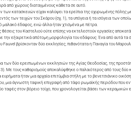
ιρά από χώρους διαταγμένους κάθετα σε αυτό.
ν των κατασκευών είχαν καλύψει τα ερείπια της οχυρωμένης πόλης με
ντός των τειχών του Σκάρου (σχ. 1), τα υπόγεια ή τα ισόγεια των οπο
μαλακό έδαφος, ενώ άλλα ήταν χτισμένα με πέτρα.
ς θέσεις του Καστελιού ούτε επίσης να εκτελεστούν εργασίες αποκατά
ην εξαιρετικά απότομη μορφολογία του εδάφους. Ένα από αυτά τα ση
 Fauvel βρίσκονταν δύο εκκλησίες, πιθανότατα η Παναγία του Μαρουλά
μα των δύο ερειπωμένων εκκλησιών της Αγίας Θεοδοσίας, της προστά
κ. 3). Με τους καθαρισμούς αποκαλύφθηκε ο παλαιότερος από τους δύ
κά ευρήματα ήταν μια αρχαία επιτύμβια στήλη με το βενετσιάνικο οικόσ
ου, μια άγνωστη ταφική επιγραφή από τάφο ρωμαϊκής περιόδου που ε
δύο ταφές στον βόρειο τοίχο, που χρονολογείται βάσει των κεραμικών 
ξενο L.S. Fauvel στο τέλος του 18ου αιώνα. Συλλογή Thomas Hope στο Μουσείο
ς Ξεπορτιανής, 1917, Φωτογραφικό αρχείο Μάρκου και Μίνας Δαμίγου.
δοσία και Παναγία Ξεπορτιανή μετά τις εργασίες καθαρισμού
ση της ανατολικής πλευράς του Καστελιού του Σκάρου.
ου, Αγία Θεοδοσία μετά τις εργασίες καθαρισμού
ική αποτύπωση του Καστελιού του Σκάρου.
 Σκάρου, αεροφωτογραφία, Δυτική πλευρά
στέλι Σκάρου, άποψη απο Ανατολικά