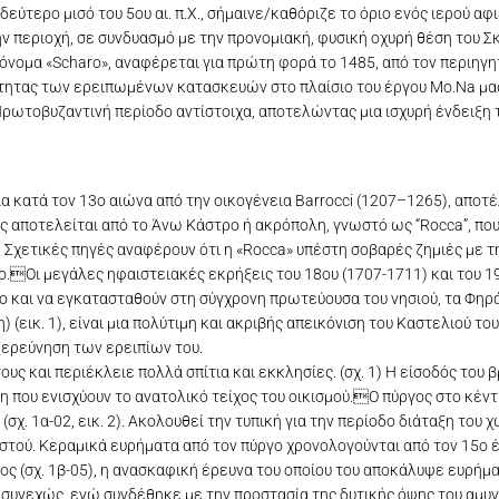
εύτερο μισό του 5ου αι. π.Χ., σήμαινε/καθόριζε το όριο ενός ιερού α
ν περιοχή, σε συνδυασμό με την προνομιακή, φυσική οχυρή θέση του 
όνομα «Scharo», αναφέρεται για πρώτη φορά το 1485, από τον περιηγητή
τητας των ερειπωμένων κατασκευών στο πλαίσιο του έργου Mo.Na μα
Πρωτοβυζαντινή περίοδο αντίστοιχα, αποτελώντας μια ισχυρή ένδειξη 
α κατά τον 13ο αιώνα από την οικογένεια Barrocci (1207–1265), αποτ
 αποτελείται από το Άνω Κάστρο ή ακρόπολη, γνωστό ως “Rocca”, που
 Σχετικές πηγές αναφέρουν ότι η «Rocca» υπέστη σοβαρές ζημιές με τ
ο.Οι μεγάλες ηφαιστειακές εκρήξεις του 18ου (1707-1711) και του 1
 και να εγκατασταθούν στη σύγχρονη πρωτεύουσα του νησιού, τα Φηρά
(εικ. 1), είναι μια πολύτιμη και ακριβής απεικόνιση του Καστελιού το
εξερεύνηση των ερειπίων του.
υς και περιέκλειε πολλά σπίτια και εκκλησίες. (σχ. 1) Η είσοδός του 
η που ενισχύουν το ανατολικό τείχος του οικισμού.Ο πύργος στο κέν
σχ. 1α-02, εικ. 2). Ακολουθεί την τυπική για την περίοδο διάταξη του χ
ιστού. Κεραμικά ευρήματα από τον πύργο χρονολογούνται από τον 15ο έ
ος (σχ. 1β-05), η ανασκαφική έρευνα του οποίου του αποκάλυψε ευρήμ
 συνεχώς, ενώ συνδέθηκε με την προστασία της δυτικής όψης του αμυντ