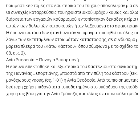
δοκιμαστικές τομές στο εσωτερικό του τείχους αποκάλυψαν μια σε
Οι συνεχείς καταρρεύσεις του ηφαιστειακού βράχου καθώς και όλω
διάρκεια των εργασιών καθαρισμού, εντοπίστηκαν δεκάδες κτίρια ε
αυτών των θολωτών κατασκευών ήταν λαξευμένα στο ηφαιστειακό 
Η έρευνα ωστόσο δεν ήταν δυνατόν να πραγματοποιηθεί σε όλες τι
λόγω των εκτεταμένων στρωμάτων καταστροφής, σε συνδυασμό με τ
βόρεια πλευρά του «Κάτω Κάστρου», όπου σύμφωνα με το σχέδιο του
08, εικ. 2).
Αγία Θεοδοσία – Παναγία Ξεπορτιανή
Η έρευνα επεκτάθηκε και εξωτερικά του Καστελιού στο συγκρότη
της Παναγίας Ξεπορτιάνης, μπροστά από την πύλη του κάστρου (ει
μονόχωρους ναούς, (σχ. 1-01) η Αγία Θεοδοσία. Από τα πιο σημαντι
δεύτερη χρήση, πιθανότατα τοποθετημένο στο υπέρθυρο της εισόδ
χρήση ως βάση για την Αγία Τράπεζα, και τέλος ένα αρκοσόλιο με 
Σχέδιο του Καστελιού του Σκάρου απο τον Γάλλο Πρό
Ναοί Αγίας Θεοδοσίας και Παναγία
Καστέλι Σκάρου, Αγία Θεο
Γραφική αναπάραστα
Καστέλι Σκάρ
Τοπογραφ
Καστέλι
Κα