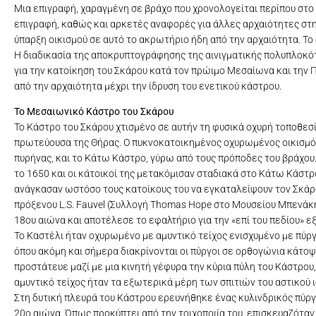
Μια επιγραφή, χαραγμένη σε βράχο που χρονολογείται περίπου στο δ
επιγραφή, καθώς και αρκετές αναφορές για άλλες αρχαιότητες στη
ύπαρξη οικισμού σε αυτό το ακρωτήριο ήδη από την αρχαιότητα. Το 
Η διαδικασία της αποκρυπτογράφησης της αινιγματικής πολυπλοκό
για την κατοίκηση του Σκάρου κατά τον πρώιμο Μεσαίωνα και την 
από την αρχαιότητα μέχρι την ίδρυση του ενετικού κάστρου.
Το Μεσαιωνικό Κάστρο του Σκάρου
Το Κάστρο του Σκάρου χτισμένο σε αυτήν τη φυσικά οχυρή τοποθεσί
πρωτεύουσα της Θήρας. Ο πυκνοκατοικημένος οχυρωμένος οικισμός
πυρήνας, και το Κάτω Κάστρο, γύρω από τους πρόποδες του βράχου.
το 1650 και οι κάτοικοί της μετακόμισαν σταδιακά στο Κάτω Κάστρ
ανάγκασαν ωστόσο τους κατοίκους του να εγκαταλείψουν τον Σκάρο
πρόξενου L.S. Fauvel (Συλλογή Thomas Hope στο Μουσείου Μπενάκη) 
18ου αιώνα και αποτέλεσε το εφαλτήριο για την «επί του πεδίου» 
Το Καστέλι ήταν οχυρωμένο με αμυντικό τείχος ενισχυμένο με πύργο
όπου ακόμη και σήμερα διακρίνονται οι πύργοι σε ορθογώνια κάτοψ
προστάτευε μαζί με μια κινητή γέφυρα την κύρια πύλη του Κάστρου, (
αμυντικό τείχος ήταν τα εξωτερικά μέρη των σπιτιών του αστικού 
Στη δυτική πλευρά του Κάστρου ερευνήθηκε ένας κυλινδρικός πύργ
20ο αιώνα. Όπως προκύπτει από την τοιχοποιία του, επισκευαζόταν