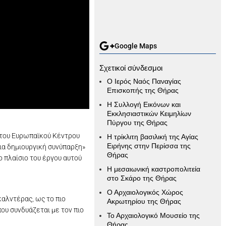
Google Maps
Σχετικοί σύνδεσμοι
O Ιερός Ναός Παναγίας
Επισκοπής της Θήρας
Η Συλλογή Εικόνων και
Εκκλησιαστικών Κειμηλίων
Πύργου της Θήρας
 του Ευρωπαϊκού Κέντρου
Η τρίκλιτη βασιλική της Αγίας
Ειρήνης στην Περίσσα της
ια δημιουργική συνύπαρξη»
Θήρας
ο πλαίσιο του έργου αυτού
Η μεσαιωνική καστροπολιτεία
στο Σκάρο της Θήρας
Ο Αρχαιολογικός Χώρος
αλντέρας, ως το πιο
Ακρωτηρίου της Θήρας
ου συνδυάζεται με τον πιο
Το Αρχαιολογικό Μουσείο της
Θήρας