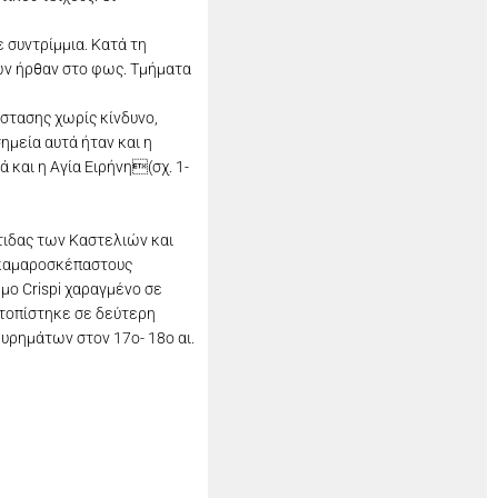
 συντρίμμια. Κατά τη
ίων ήρθαν στο φως. Τμήματα
στασης χωρίς κίνδυνο,
μεία αυτά ήταν και η
 και η Αγία Ειρήνη(σχ. 1-
τιδας των Καστελιών και
ο καμαροσκέπαστους
ημο Crispi χαραγμένο σε
ντοπίστηκε σε δεύτερη
ευρημάτων στον 17ο- 18ο αι.
 Μπενάκη.