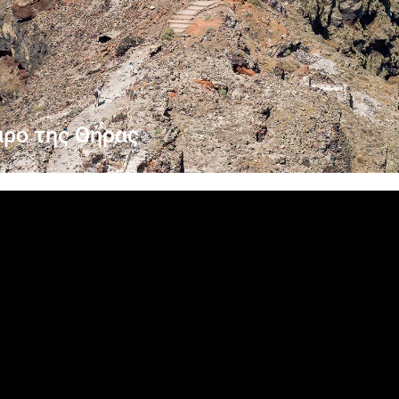
άρο της Θήρας