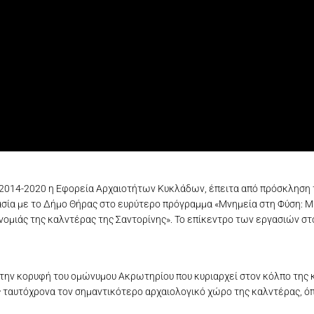
 2014-2020 η Εφορεία Αρχαιοτήτων Κυκλάδων, έπειτα από πρόσκληση
ία με το Δήμο Θήρας στο ευρύτερο πρόγραμμα «Μνημεία στη Φύση: Μ
ονομιάς της καλντέρας της Σαντορίνης». Το επίκεντρο των εργασιών στ
την κορυφή του ομώνυμου Ακρωτηρίου που κυριαρχεί στον κόλπο της κ
ταυτόχρονα τον σημαντικότερο αρχαιολογικό χώρο της καλντέρας, όπ