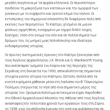
μεγάλη συγγένεια με τα αρχαία ελληνικά. Οι περισσότεροι
συνδέουν τη μακροζωία των κατοίκων και την ομορφιά των
γυναικών με το ευχάριστο και υγιεινό κλίμα του νησιού. Οι
εντυπώσεις του σημερινού επισκέπτη δε διαφέρουν πολύ από
εκείνες των περιηγητών. Το Κάστρο, χτισμένο σε μια εκ
φύσεως οχυρή θέση, ενισχυμένο με ισχυρό διπλό τείχος,
διατηρεί, τόσο στο όνομα του όσο και σε πολλά σημεία των
δρόμων του, τις μνήμες μιας πολυποίκιλης και ιδιαίτερα
ενδιαφέρουσας ιστορίας.
Οι πρώτες συστηματικές έρευνες στο Κάστρο ξεκίνησαν από
τους Άγγλους αρχαιολόγους J.K. Brock και G. Mackworth Young,
που ανέσκαψαν τμήματα του λόφου και της περιοχής της
Σεράλιας στη δεκαετία του 1930, αποκαλύπτοντας σημαντικά
στοιχεία γιατην ιστορία του Κάστρου. Ωστόσο, πολλά από τα
κινητά ευρήματα χάθηκαν μέσα στη λαίλαπα του Β’ Παγκοσμίου
Πολέμου, στερώντας το νησί από ένα σημαντικό μέρος της
ιστορίας του. Ορισμένα πολύτιμα αντικείμενα είχαν παροδοθεί
στο Εθνικό Αρχαιολογικό Μουσείο της Αθήνας από τους Άγγλους
ανασκαφείςτην τελευταία χρονιά των εργασιών τους στη Σίφνο,
το 1938, ενώ τα υπόλοιπα έμειναν στο νησί και φυλάσσονταν σε