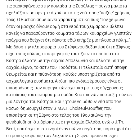
τις σαρκοφάγους στην κοιλάδα της Σεράλιας – συχνά μάλιστα
σχολιάζουν με αρνητικά χρώματα τις νεότερες “πεζές” χρήσεις
τους. Ο Buchon σημειώνει χαρακτηριστικά πως “τον χειμώνα,
όταν οι βροχές δίνουν ορμή στα νερά του χειμάρρου, βλέπει
κανείς να παρασύρονταο κομμάτια τάφων και αρχαίων γλυπτών,
πράγμα που δείχνει ότι κάποτε εδώ υπήρξε μια πλούσια πόλη…”.
Με βάση την πληροφορία του Στέφανου Βυζαντίου ότι η Σίφνος
είχε τρεις πόλεις, οι περιηγητές ταυτίζουν τα ερείπια στο
Κάστρο άλλοτε με την αρχαία Απολλωνία και άλλοτε με την
αρχαία Σίφνο, το άστυ του Ηροδότου. Η τελευταία αυτή άποψη
θεωρείται και η πιθανότερη, καθώς υποστηρίζεται από τα
αρχαιολογικά ευρήματα. Ακόμη πιο ενδιαφέρουσες είναι οι
επισημάνσεις των περιηγητών σχετικά με τους σύγχρονους
κατοίκους του οικισμού: μια ομάδα Καστριανών που συζητούν σε
μια λόντζια του Κάστρου και ζητούν να μάθουν νέα από τον
κόσμο, δημιουργεί στον G.M.A.F. Choiseul-Gouffier, που
επισκέφτηκε τη Σίφνο στο τέλος του 19ου αιώνα, την
ψευδαίσθηση ότι βρίσκεται στην αρχαία Ελλάδα, ενώ ο J.Th.
Bent, που έρχεται στο νησί έναν αιώνα αργότερα, παρατηρεί ότι
ο τρόπος εκφοράς των λέξεων στη Σίφνο πρέπει να έχει