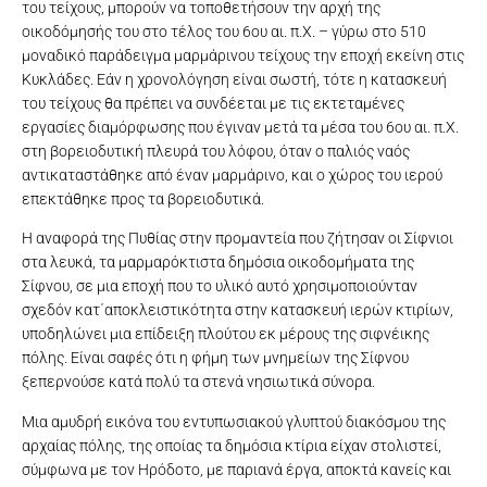
του τείχους, µπορούν να τοποθετήσουν την αρχή της
οικοδόµησής του στο τέλος του 6ου αι. π.Χ. – γύρω στο 510
µοναδικό παράδειγµα µαρµάρινου τείχους την εποχή εκείνη στις
Κυκλάδες. Εάν η χρονολόγηση είναι σωστή, τότε η κατασκευή
του τείχους θα πρέπει να συνδέεται µε τις εκτεταµένες
εργασίες διαµόρφωσης που έγιναν µετά τα µέσα του 6ου αι. π.Χ.
στη βορειοδυτική πλευρά του λόφου, όταν ο παλιός ναός
αντικαταστάθηκε από έναν µαρµάρινο, και ο χώρος του ιερού
επεκτάθηκε προς τα βορειοδυτικά.
Η αναφορά της Πυθίας στην προμαντεία που ζήτησαν οι Σίφνιοι
στα λευκά, τα µαρµαρόκτιστα δηµόσια οικοδοµήµατα της
Σίφνου, σε µια εποχή που το υλικό αυτό χρησιµοποιούνταν
σχεδόν κατ΄αποκλειστικότητα στην κατασκευή ιερών κτιρίων,
υποδηλώνει µια επίδειξη πλούτου εκ µέρους της σιφνέικης
πόλης. Είναι σαφές ότι η φήµη των µνηµείων της Σίφνου
ξεπερνούσε κατά πολύ τα στενά νησιωτικά σύνορα.
Μια αµυδρή εικόνα του εντυπωσιακού γλυπτού διακόσµου της
αρχαίας πόλης, της οποίας τα δηµόσια κτίρια είχαν στολιστεί,
σύµφωνα µε τον Ηρόδοτο, µε παριανά έργα, αποκτά κανείς και