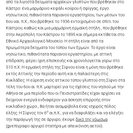
από τα λιγοστά δείγµατα αρχαϊκών γλυπτών που βρέθηκαν στο
Κάστρο: ένα µαρµάρινο κεφάλι κούρου ή σφίγγας, έργο
νησιωτικού, πιθανότατα παριανού εργαστηρίου, των µέσων του
6ου υαι. π.Χ., που βρέθηκε το 1936 εντοιχισµένο σε σπίτι του
Κάστρου, καθώς και µια µαρµάρινη ερµαϊκή στήλη , που βρέθηκε
στην Ακρόπολη του Κάστρου το 1895 και σήµερα εκτίθεται στο
Εθνικό Αρχαιολογικό Μουσείο. Η στήλη είναι από τα
πρωιµότερα δείγµατα του τύπου των Ερµών. Το έργο είναι
νησιώτικο, πιθανότατα παριανού εργαστηρίου, µε αττική
επίδραση, φέρει ίχνη επισκευής και χρονολογείται γύρω στο
510 π.Χ. Η ερµαϊκή στήλη της Σίφνου είναι η µόνη που βρέθηκε
εκτός Αττικής την περίοδο αυτή και η παλαιότερη στις
Κυκλάδες. Η εύρεση ενός αττικού τύπου γλυπτού στη Σίφνο στα
τέλη του 6ου αι. π.Χ. µαρτυρεί για τις σχέσεις του νησιού µε την
Αθήνα σε µια περίοδο που οι Πεισιστρατίδες είχαν αρχίσει να
δείχνουν ενεργά ενδιαφέρον για άσκηση επιρροής στον
κυκλαδικό χώρο., θα ήταν αναµφίβολα ένας ισχυρός πόλος
ο
έλξης. Η Σίφνος τον 6
αι.π.Χ., για να διαφυλάξει και να ελέγξει
την παραγωγή της σε άργυρο, έκοψε
δικό της νόμισμα
(α
νεπίγραφο αργυρό στατήρα με απεικόνιση αετού).