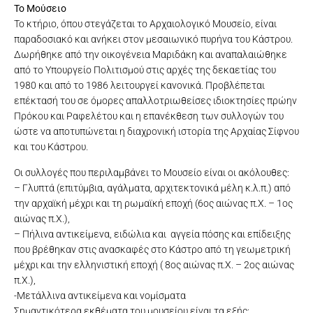
To Μούσειο
Το κτήριο, όπου στεγάζεται το Αρχαιολογικό Μουσείο, είναι
παραδοσιακό και ανήκει στον μεσαιωνικό πυρήνα του Κάστρου.
Δωρήθηκε από την οικογένεια Μαριδάκη και αναπαλαιώθηκε
από το Υπουργείο Πολιτισμού στις αρχές της δεκαετίας του
1980 και από το 1986 λειτουργεί κανονικά. Προβλέπεται
επέκτασή του σε όμορες απαλλοτριωθείσες ιδιοκτησίες πρώην
Πρόκου και Ραφελέτου και η επανέκθεση των συλλογών του
ώστε να αποτυπώνεται η διαχρονική ιστορία της Αρχαίας Σίφνου
και του Κάστρου.
Οι συλλογές που περιλαμβάνει το Μουσείο είναι οι ακόλουθες:
– Γλυπτά (επιτύμβια, αγάλματα, αρχιτεκτονικά μέλη κ.λ.π.) από
την αρχαϊκή μέχρι και τη ρωμαϊκή εποχή (6ος αιώνας π.Χ. – 1ος
αιώνας π.Χ.),
– Πήλινα αντικείμενα, ειδώλια και αγγεία πόσης και επίδειξης
που βρέθηκαν στις ανασκαφές στο Κάστρο από τη γεωμετρική
μέχρι και την ελληνιστική εποχή ( 8ος αιώνας π.Χ. – 2ος αιώνας
π.Χ.),
-Μετάλλινα αντικείμενα και νομίσματα
Σημαντικότερα εκθέματα του μουσείου είναι τα εξής: