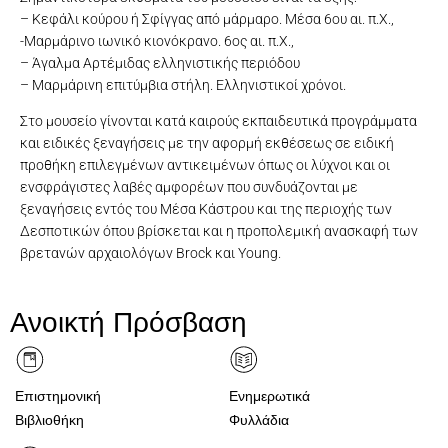
– Κεφάλι κούρου ή Σφίγγας από μάρμαρο. Μέσα 6ου αι. π.Χ.,
-Μαρμάρινο ιωνικό κιονόκρανο. 6ος αι. π.Χ.,
– Άγαλμα Αρτέμιδας ελληνιστικής περιόδου
– Μαρμάρινη επιτύμβια στήλη. Ελληνιστικοί χρόνοι.
Στο μουσείο γίνονται κατά καιρούς εκπαιδευτικά προγράμματα
και ειδικές ξεναγήσεις με την αφορμή εκθέσεως σε ειδική
προθήκη επιλεγμένων αντικειμένων όπως οι λύχνοι και οι
ενσφράγιστες λαβές αμφορέων που συνδυάζονται με
ξεναγήσεις εντός του Μέσα Κάστρου και της περιοχής των
Δεσποτικών όπου βρίσκεται και η προπολεμική ανασκαφή των
βρετανών αρχαιολόγων Brock και Young.
Πήλινη οινοχόη με διάκοσμο με γεωμετρικά θέματα γεωμετρικής
Το μεγαλύτερο τμήμα πήλινου ειδωλίου με γραπτή διακόσμηση
Επιτύμβια στήλη με σκηνή Δεξίωσης ύστερης ελληνιστικής
το κάτω τμήμα πήλινου ειδωλίου που εικονίζει περίτεχνο
Μαρμάρινη οστεοδόχος κίστη με ανάγλυφη παράσταση
Μαρμάρινο άγαλμα Άρτεμης ύστερης ελληνιστικής περιόδου
Σαρκοφάγος μαρμάρινη ρωμαικής περιόδου Αττικού τύπου
επιτύμβια στήλη ύστερης ελληνιστικής περιόδου
Κεφαλή Λέοντος αρχαϊκό αρχιτεκτονικό μέλος
Κεφαλή Κούρου ή Σφίγγας Αρχαϊκής περιόδου
Αρχαιολογικό Μουσείο Σίφνου
Αρχαιολογικό Μουσείο Σίφνου
Αρχαιολογικός Χάρτης Σίφνου
Εισοδος του μουσείου Σίφνου
ένδυμα ύστερης γεωμετρική αρχαϊκής περιόδου
δεξιώσεως ελληνιστικής περιόδου
γεωμετρικής περιόδου
περιόδου
περιόδου
Ανοικτή Πρόσβαση
Επιστημονική
Ενημερωτικά
Βιβλιοθήκη
Φυλλάδια