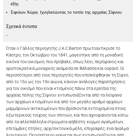
εξής
Σιφνίων Χώρα. Ιχνηλατώντας το τοπίο της αρχαίας Σίφνου
Σχετικά έντυπα
-
Όταν ο Γάλλος περιηγητής J.A.C.Barton πρωτοαντίκρισε το
Κάστρο, τον Οκτώβριο του 1841, μαγεύτηκε από τη μοναδική
εικόνα του οικισμού, που πρόβαλε, όπως λέει, περήφανος και
αριστοκρατικά μοναχικός ανάμεσα σε θάλασσα και ουρανό. Οι
περισσότεροι από τους περιηγητές που επισκέφθηκαν τη Σίφνο,
από το 15ο ως τον 19ο αιώνα, κάνουν ανάλογες παρατηρήσεις
για τον οικισμό που είναι κτισμένος πάνω στα ερείπια της
αρχαίας πόλης της Σίφνου: εντυπωσιάζονται από τα λείψανα
των αρχαίων κτισμάτων και από τον μεγάλο αριθμό αρχαίων
μαρμάρινων αντικειμένων που βρίσκονται εντοιχισμένα στους
εξωτερικούς τοίχους των σπιτιών, και που αχνοφαίνονται κάτω
από τα αλλεπάλληλα στρώματα ασβέστη: κορμοί αγαλμάτων,
επιτύμβιες στήλες, αρχιτεκτονικά μέλη, επιγραφές, ένα άγαλμα
λιονταριού. Περισσότερο φαίνεται πως εντυπωσιάζονται από