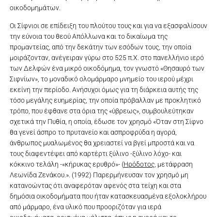
οικοδομημάτων.
Οι Σίφνιοι σε επίδειξη του πλούτου τους και για να εξασφαλίσουν
την εύνοια του θεού Απόλλωνα και το δικαίωμα της
προμαντείας, από την δεκάτην των εσόδων τους, την οποία
μοιράζονταν, ανέγειραν γύρω στο 525 π.Χ. στο πανελλήνιο ιερό
των Δελφών ένα μικρό οικοδόμημα, τον γνωστό «Θησαυρό των
Σιφνίων», το μοναδικό ολομάρμαρο μνημείο του ιερού μέχρι
εκείνη την περίοδο. Ανήσυχοι όμως για τη διάρκεια αυτής της
τόσο μεγάλης ευημερίας, την οποία πρόβαλλαν με προκλητικό
τρόπο, που έφθανε στα όρια της «ύβρεως», συμβουλεύτηκαν
σχετικά την Πυθία, η οποία, έδωσε τον χρησμό «Όταν στη Σίφνο
θα γενεί άσπρο το πρυτανείο και ασπροφρύδα η αγορά,
άνθρωπος μυαλωμένος θα χρειαστεί να βγεί μπροστά και να
τους διαφεντέψει από καρτέρτι ξύλινο -ξύλινο λόχο- και
κόκκινο τελάλη -«κήρυκας ερυθρό»- (
Ηρόδοτος
, μετάφραση
Λεωνίδα Ζενάκου.». (1992) Παρερμήνευσαν τον χρησμό μη
κατανοώντας ότι αναφερόταν αφενός στα τείχη και στα
δημόσια οικοδομήματα που ήταν κατασκευασμένα εξολοκλήρου
από μάρμαρο, ένα υλικό που προοριζόταν για ιερά