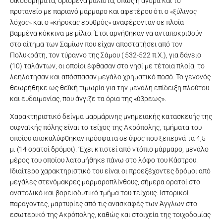
οικοδομήματα, ορισμένα μάλιστα, όπως η αγορά και το
πρυτανείο με παριανό μάρμαρο και αφετέρου ότι ο «ξύλινος
λόχος» και ο «κήρυκας ερυθρός» αναφέρονταν σε πλοία
βαμμένα κόκκινα με μίλτο. Έτσι αρνήθηκαν να ανταποκριθούν
στο αίτημα των Σαμίων που είχαν αποστατήσει από τον
Πολυκράτη, τον τύραννο της Σάμου ( 532-522 π.Χ.), για δάνειο
(10) ταλάντων, οι οποίοι έφθασαν στο νησί με τέτοια πλοία, το
λεηλάτησαν και απόσπασαν μεγάλο χρηματικό ποσό. Το γεγονός
θεωρήθηκε ως θεϊκή τιμωρία για την μεγάλη επίδειξη πλούτου
και ευδαιμονίας, που άγγιζε τα όρια της «ύβρεως».
Χαρακτηριστικό δείγµα µαρµάρινης µνηµειακής κατασκευής της
σιφναϊκής πόλης είναι το τείχος της Ακρόπολης, τµήµατα του
οποίου αποκαλύφθηκαν πρόσφατα σε ύψος που ξεπερνά τα 4,5
µ. (14 ορατοί δρόµοι). ‘Εχει κτιστεί από ντόπιο µάρµαρο, µεγάλο
µέρος του οποίου λατοµήθηκε πάνω στο λόφο του Κάστρου.
Ιδιαίτερο χαρακτηριστικό του είναι οι προεξέχοντες δρόµοι από
µεγάλες στενόµακρες µαρµαροπλίνθους, σήµερα ορατοί στο
ανατολικό και βορειοδυτικό τµήµα του τείχους. Ιστορικοί
παράγοντες, µαρτυρίες από τις ανασκαφές των Άγγλων στο
εσωτερικό της Ακρόπολης, καθώς και στοιχεία της τοιχοδοµίας