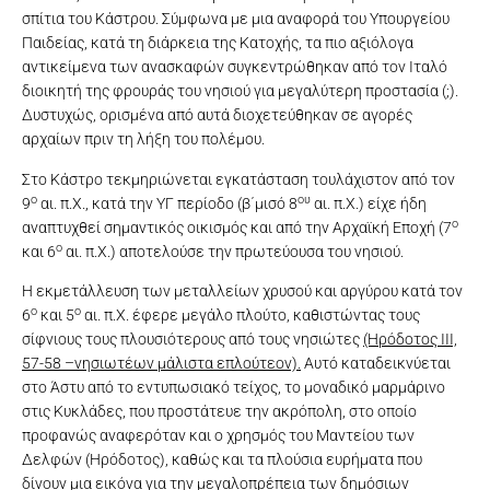
σπίτια του Κάστρου. Σύμφωνα με μια αναφορά του Υπουργείου
Παιδείας, κατά τη διάρκεια της Κατοχής, τα πιο αξιόλογα
αντικείμενα των ανασκαφών συγκεντρώθηκαν από τον Ιταλό
διοικητή της φρουράς του νησιού για μεγαλύτερη προστασία (;).
Δυστυχώς, ορισμένα από αυτά διοχετεύθηκαν σε αγορές
αρχαίων πριν τη λήξη του πολέμου.
Στο Κάστρο τεκμηριώνεται εγκατάσταση τουλάχιστον από τον
ο
ου
9
αι. π.Χ., κατά την ΥΓ περίοδο (β΄μισό 8
αι. π.Χ.) είχε ήδη
ο
αναπτυχθεί σημαντικός οικισμός και από την Αρχαϊκή Εποχή (7
ο
και 6
αι. π.Χ.) αποτελούσε την πρωτεύουσα του νησιού.
Η εκμετάλλευση των μεταλλείων χρυσού και αργύρου κατά τον
ο
ο
6
και 5
αι. π.Χ. έφερε μεγάλο πλούτο, καθιστώντας τους
σίφνιους τους πλουσιότερους από τους νησιώτες
(Ηρόδοτος ΙΙΙ,
57-58 –νησιωτέων μάλιστα επλούτεον).
Αυτό καταδεικνύεται
στο Άστυ από το εντυπωσιακό τείχος, το μοναδικό μαρμάρινο
στις Κυκλάδες, που προστάτευε την ακρόπολη, στο οποίο
προφανώς αναφερόταν και ο χρησμός του Μαντείου των
Δελφών (Ηρόδοτος), καθώς και τα πλούσια ευρήματα που
δίνουν μια εικόνα για την μεγαλοπρέπεια των δημόσιων