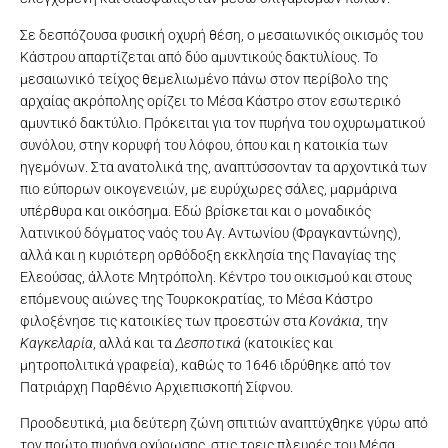
Σε δεσπόζουσα φυσική οχυρή θέση, ο μεσαιωνικός οικισμός του
Κάστρου απαρτίζεται από δύο αμυντικούς δακτυλίους. Το
μεσαιωνικό τείχος θεμελιωμένο πάνω στον περίβολο της
αρχαίας ακρόπολης ορίζει το Μέσα Κάστρο στον εσωτερικό
αμυντικό δακτύλιο. Πρόκειται για τον πυρήνα του οχυρωματικού
συνόλου, στην κορυφή του λόφου, όπου και η κατοικία των
ηγεμόνων. Στα ανατολικά της, αναπτύσσονταν τα αρχοντικά των
πιο εύπορων οικογενειών, με ευρύχωρες σάλες, μαρμάρινα
υπέρθυρα και οικόσημα. Εδώ βρίσκεται και ο μοναδικός
λατινικού δόγματος ναός του Αγ. Αντωνίου (Φραγκαντώνης),
αλλά και η κυριότερη ορθόδοξη εκκλησία της Παναγίας της
Ελεούσας, άλλοτε Μητρόπολη. Κέντρο του οικισμού και στους
επόμενους αιώνες της Τουρκοκρατίας, το Μέσα Κάστρο
φιλοξένησε τις κατοικίες των προεστών στα
Κονάκια
, την
Καγκελαρία
, αλλά και τα
Δεσποτικά
(κατοικίες και
μητροπολιτικά γραφεία), καθώς το 1646 ιδρύθηκε από τον
Πατριάρχη Παρθένιο Αρχιεπισκοπή Σίφνου.
Προοδευτικά, μια δεύτερη ζώνη σπιτιών αναπτύχθηκε γύρω από
τον πρώτο πυρήνα οχύρωσης, στις τρεις πλευρές του Μέσα