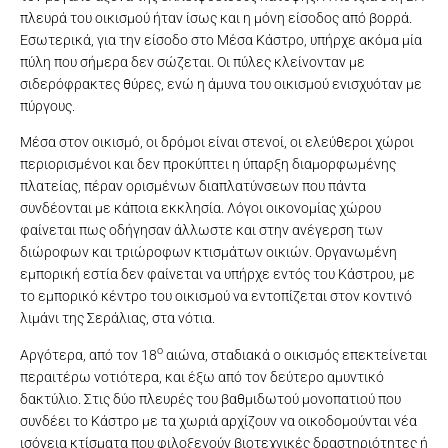
πλευρά του οικισμού ήταν ίσως και η μόνη είσοδος από βορρά.
Εσωτερικά, για την είσοδο στο Μέσα Κάστρο, υπήρχε ακόμα μία
πύλη που σήμερα δεν σώζεται. Οι πύλες κλείνονταν με
σιδερόφρακτες θύρες, ενώ η άμυνα του οικισμού ενισχυόταν με
πύργους.
Μέσα στον οικισμό, οι δρόμοι είναι στενοί, οι ελεύθεροι χώροι
περιορισμένοι και δεν προκύπτει η ύπαρξη διαμορφωμένης
πλατείας, πέραν ορισμένων διαπλατύνσεων που πάντα
συνδέονται με κάποια εκκλησία. Λόγοι οικονομίας χώρου
φαίνεται πως οδήγησαν άλλωστε και στην ανέγερση των
διώροφων και τριώροφων κτισμάτων οικιών. Οργανωμένη
εμπορική εστία δεν φαίνεται να υπήρχε εντός του Κάστρου, με
το εμπορικό κέντρο του οικισμού να εντοπίζεται στον κοντινό
λιμάνι της Σεράλιας, στα νότια.
ο
Αργότερα, από τον 18
αιώνα, σταδιακά ο οικισμός επεκτείνεται
περαιτέρω νοτιότερα, και έξω από τον δεύτερο αμυντικό
δακτύλιο. Στις δύο πλευρές του βαθμιδωτού μονοπατιού που
συνδέει το Κάστρο με τα χωριά αρχίζουν να οικοδομούνται νέα
ισόγεια κτίσματα που φιλοξενούν βιοτεχνικές δραστηριότητες ή