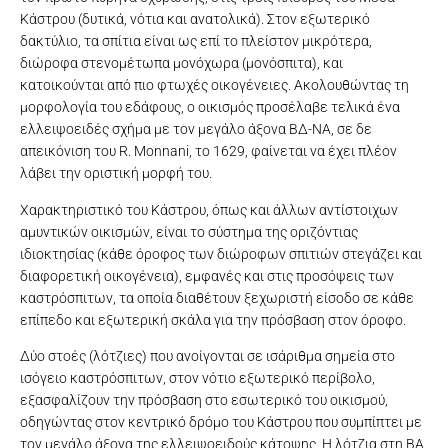
Κάστρου (δυτικά, νότια και ανατολικά). Στον εξωτερικό
δακτύλιο, τα σπίτια είναι ως επί το πλείστον μικρότερα,
διώροφα στενομέτωπα μονόχωρα (μονόσπιτα), και
κατοικούνται από πιο φτωχές οικογένειες. Ακολουθώντας τη
μορφολογία του εδάφους, ο οικισμός προσέλαβε τελικά ένα
ελλειψοειδές σχήμα με τον μεγάλο άξονα ΒΔ-ΝΑ, σε δε
απεικόνιση του R. Monnani, το 1629, φαίνεται να έχει πλέον
λάβει την οριστική μορφή του.
Χαρακτηριστικό του Κάστρου, όπως και άλλων αντίστοιχων
αμυντικών οικισμών, είναι το σύστημα της οριζόντιας
ιδιοκτησίας (κάθε όροφος των διώροφων σπιτιών στεγάζει και
διαφορετική οικογένεια), εμφανές και στις προσόψεις των
καστρόσπιτων, τα οποία διαθέτουν ξεχωριστή είσοδο σε κάθε
επίπεδο και εξωτερική σκάλα για την πρόσβαση στον όροφο.
Δύο στοές (λότζιες) που ανοίγονται σε ισάριθμα σημεία στο
ισόγειο καστρόσπιτων, στον νότιο εξωτερικό περίβολο,
εξασφαλίζουν την πρόσβαση στο εσωτερικό του οικισμού,
οδηγώντας στον κεντρικό δρόμο του Κάστρου που συμπίπτει με
τον μεγάλο άξονα της ελλειψοειδούς κάτοψης. Η λότζια στη ΒΑ