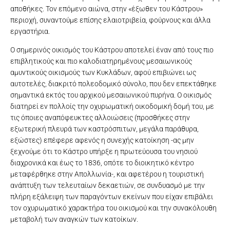
αποθήκες. Τον επόμενο αιώνα, στην «έξωθεν του Κάστρου»
περιοχή, συναντούμε επίσης ελαιοτριβεία, φούρνους και άλλα
εργαστήρια.
Ο σημερινός οικισμός του Κάστρου αποτελεί έναν από τους πιο
επιβλητικούς και πιο καλοδιατηρημένους μεσαιωνικούς
αμυντικούς οικισμούς των Κυκλάδων, αφού επιβιώνει ως
αυτοτελές, διακριτό πολεοδομικό σύνολο, που δεν επεκτάθηκε
σημαντικά εκτός του αρχικού μεσαιωνικού πυρήνα. Ο οικισμός
διατηρεί εν πολλοίς την οχυρωματική οικοδομική δομή του, με
τις όποιες αναπόφευκτες αλλοιώσεις (προσθήκες στην
εξωτερική πλευρά των καστρόσπιτων, μεγάλα παράθυρα,
εξώστες) επέφερε αφενός η συνεχής κατοίκηση -ας μην
ξεχνούμε ότι το Κάστρο υπήρξε η πρωτεύουσα του νησιού
διαχρονικά και έως το 1836, οπότε το διοικητικό κέντρο
μεταφέρθηκε στην Απολλωνία-, και αφετέρου η τουριστική
ανάπτυξη των τελευταίων δεκαετιών, σε συνδυασμό με την
πλήρη εξάλειψη των παραγόντων εκείνων που είχαν επιβάλει
τον οχυρωματικό χαρακτήρα του οικισμού και την συνακόλουθη
μεταβολή των αναγκών των κατοίκων.