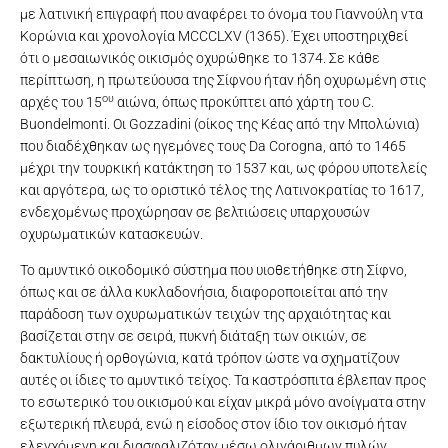
με λατινική επιγραφή που αναφέρει το όνομα του Γιαννούλη ντα
Κορώνια και χρονολογία MCCCLXV (1365). Έχει υποστηριχθεί
ότι ο μεσαιωνικός οικισμός οχυρώθηκε το 1374. Σε κάθε
περίπτωση, η πρωτεύουσα της Σίφνου ήταν ήδη οχυρωμένη στις
ου
αρχές του 15
αιώνα, όπως προκύπτει από χάρτη του C.
Buondelmonti. Οι Gozzadini (οίκος της Κέας από την Μπολώνια)
που διαδέχθηκαν ως ηγεμόνες τους Da Corogna, από το 1465
μέχρι την τουρκική κατάκτηση το 1537 και, ως φόρου υποτελείς
και αργότερα, ως το οριστικό τέλος της Λατινοκρατίας το 1617,
ενδεχομένως προχώρησαν σε βελτιώσεις υπαρχουσών
οχυρωματικών κατασκευών.
Το αμυντικό οικοδομικό σύστημα που υιοθετήθηκε στη Σίφνο,
όπως και σε άλλα κυκλαδονήσια, διαφοροποιείται από την
παράδοση των οχυρωματικών τειχών της αρχαιότητας και
βασίζεται στην σε σειρά, πυκνή διάταξη των οικιών, σε
δακτυλίους ή ορθογώνια, κατά τρόπον ώστε να σχηματίζουν
αυτές οι ίδιες το αμυντικό τείχος. Τα καστρόσπιτα έβλεπαν προς
το εσωτερικό του οικισμού και είχαν μικρά μόνο ανοίγματα στην
εξωτερική πλευρά, ενώ η είσοδος στον ίδιο τον οικισμό ήταν
ελεγχόμενη και διασφαλιζόταν μέσω ολιγάριθμων πυλών.