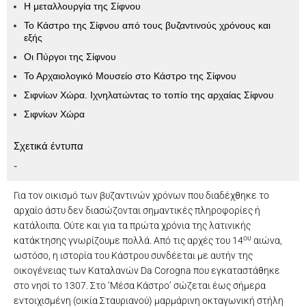
Η μεταλλουργία της Σίφνου
Το Κάστρο της Σίφνου από τους βυζαντινούς χρόνους και
εξής
Οι Πύργοι της Σίφνου
Το Αρχαιολογικό Μουσείο στο Κάστρο της Σίφνου
Σιφνίων Χώρα. Ιχνηλατώντας το τοπίο της αρχαίας Σίφνου
Σιφνίων Χώρα
Σχετικά έντυπα
-
Για τον οικισμό των βυζαντινών χρόνων που διαδέχθηκε το
αρχαίο άστυ δεν διασώζονται σημαντικές πληροφορίες ή
κατάλοιπα. Ούτε και για τα πρώτα χρόνια της λατινικής
ου
κατάκτησης γνωρίζουμε πολλά. Από τις αρχές του 14
αιώνα,
ωστόσο, η ιστορία του Κάστρου συνδέεται με αυτήν της
οικογένειας των Καταλανών Da Corogna που εγκαταστάθηκε
στο νησί το 1307. Στο ‘Μέσα Κάστρο’ σώζεται έως σήμερα
εντοιχισμένη (οικία Σταυριανού) μαρμάρινη οκταγωνική στήλη