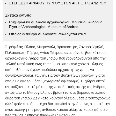
ΣΤΕΡΕΩΣΗ ΑΡΧΑΙΟΥ ΠΥΡΓΟΥ ΣΤΟΝ ΑΓ. ΠΕΤΡΟ ΑΝΔΡΟΥ
Σχετικά έντυπα
Ενημερωτικό φυλλάδιο Αρχαιολογικού Μουσείου Άνδρου/
Flyer of Archaeological Museum of Andros
Όποιος ελεύθερα συλλογάται, συλλογάται καλά
Στρόφιλας, Πλάκα, Μικρογιάλι, Βρυόκαστρο, Ζαγορά, Υψηλή,
Παλαιόπολη, Πύργος Αγίου Πέτρου: είναι μόνο οι βασικότεροι
αρχαιολογικοί χώροι του νησιού, που χρονολογούνται από την
Τελική Νεολιθική έως τα πρώιμα Βυζαντινά χρόνια. Πλήθος
ακόμα θέσεων έχουν αποδώσει αρχαιότητες χωρίς να
συνυπολογίσουμε τα μνημεία των Βυζαντινών χρόνων (για τα
οποία θα ακολουθήσει ξεχωριστό αφιέρωμα). Οι χώροι αυτοί
εντοπίζονται κατά μήκος της νοτιοδυτικής ακτής της Άνδρου,
εντός από το Μικρογιάλι που βρίσκεται στο βορειοανατολικό
άκρο του νησιού. Δεν κατοικούνταν όλες οι θέσεις ταυτοχρόνως
αλλά φαίνεται, όπως έχει διατυπωθεί στην έρευνα, ότι μετά την
εγκατάλειψη της μιας ανθούσε κάποια άλλη, αν και σε κάποιες
περιπτώσεις υπήρχε παράλληλη κατοίκιση.