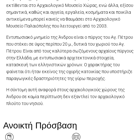
εκτίθενται στο Αρχαιολογικό Μουσείο Χώρας, ενώ άλλα, εξίσου
σημαντικά, καθώς και αγγεία, εργαλεία, κοσμήματα και ποικίλα
αντικείμενα μπορεί κανείς να θαυμάσει στο Αρχαιολογικό
Μουσείο Παλαιόπολης που λειτουργεί από το 2003.
Εντυπωσιακό μνημείο της Άνδρου είναι ο πύργος του Αγ. Πέτρου
που στέκει σε ύψος περίπου 20 μ., δυτικά του χωριού του Αγ.
Πέτρου. Είναι από τους καλύτερα σωζόμενους αρχαίους πύργους
στην Ελλάδα, με εντυπωσιακά αρχιτεκτονικά στοιχεία,
κατασκευή των ελληνιστικών χρόνων. Ο χαρακτήρας του
φαίνεται ότι ήταν εκείνος της οχυρής κατοικίας που υποστήριζε
παραγωγικές δραστηριότητες της γύρω περιοχής.
Η σύντομη αυτή αναφορά στους αρχαιολογικούς χώρους της
Άνδρου σε καμία περίπτωση δεν εξαντλεί τον αρχαιολογικό
πλούτο του νησιού.
Παλαιόπολη, αεροφωτογραφία από το άνω άνδηρο της Αρχαίας
Λίγο πριν την Πανσέληνο του Αυγούστου 2021, δίπλα στο τείχος
Αεροφωτογραφία της Υψηλής από Β. Πηγή: Αρχείο Εφορείας
Άποψη από το εσωτερικό του πύργου του Αγ. Πέτρου.
Αγοράς Πηγή: Palaiokrassa L. (ed.), Palaiopolis Andros Thirty Years
Ο ναός στον οικισμό της Ζαγοράς Πηγή: Λήψη Ε. Καλάβρια
Ο πύργος του Αγ. Πέτρου. Πηγή: Λήψη Ε. Καλάβρια
Στρόφιλας: βραχογραφία με πλοία
Αρχαιοτήτων Κυκλάδων. Λήψη Κ. Ξενικάκης
Διακρίνεται η εσωτερική κλίμακά του.
της Υψηλής. Πηγή: Λήψη Ε. Καλάβρια
Ανοικτή Πρόσβαση
of Excavation Research, Andros 2018, fig. 5c. 12.