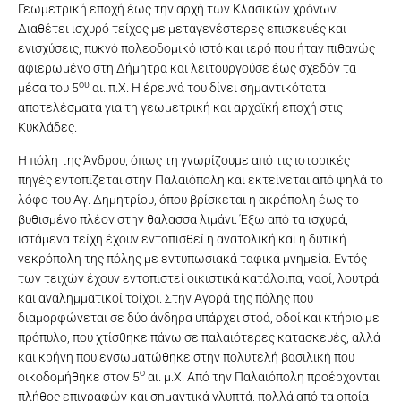
Γεωμετρική εποχή έως την αρχή των Κλασικών χρόνων.
Διαθέτει ισχυρό τείχος με μεταγενέστερες επισκευές και
ενισχύσεις, πυκνό πολεοδομικό ιστό και ιερό που ήταν πιθανώς
αφιερωμένο στη Δήμητρα και λειτουργούσε έως σχεδόν τα
ου
μέσα του 5
αι. π.Χ. Η έρευνά του δίνει σημαντικότατα
αποτελέσματα για τη γεωμετρική και αρχαϊκή εποχή στις
Κυκλάδες.
Η πόλη της Άνδρου, όπως τη γνωρίζουμε από τις ιστορικές
πηγές εντοπίζεται στην Παλαιόπολη και εκτείνεται από ψηλά το
λόφο του Αγ. Δημητρίου, όπου βρίσκεται η ακρόπολη έως το
βυθισμένο πλέον στην θάλασσα λιμάνι. Έξω από τα ισχυρά,
ιστάμενα τείχη έχουν εντοπισθεί η ανατολική και η δυτική
νεκρόπολη της πόλης με εντυπωσιακά ταφικά μνημεία. Εντός
των τειχών έχουν εντοπιστεί οικιστικά κατάλοιπα, ναοί, λουτρά
και αναλημματικοί τοίχοι. Στην Αγορά της πόλης που
διαμορφώνεται σε δύο άνδηρα υπάρχει στοά, οδοί και κτήριο με
πρόπυλο, που χτίσθηκε πάνω σε παλαιότερες κατασκευές, αλλά
και κρήνη που ενσωματώθηκε στην πολυτελή βασιλική που
ο
οικοδομήθηκε στον 5
αι. μ.Χ. Από την Παλαιόπολη προέρχονται
πλήθος επιγραφών και σημαντικά γλυπτά, πολλά από τα οποία