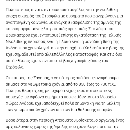
Παλαιότερος είναι ο εντυπωσιακά μεγάλος για την νεολιθική
εποχή οικισμός του Στρόφιλα με ευρήματα που φανερώνουν μια
αναπτυγμένη κοινωνία με ανάγκη εξασφάλισης της άμυνάς της
και διαμορφωμένες λατρευτικές πρακτικές. Στο λόφο του
Βριοκάστρου έχει εντοπισθεί επίσης εγκατάσταση της Τελικής
Νεολιθικής περιόδου, ενώ η Πλάκα είναι η μοναδική θέση της
Άνδρου που χρονολογείται στην εποχή του Χαλκού και ο βίος της
έχει σημαδευτεί από αλλεπάλληλες καταστροφές. Και στις δύο
αυτές θέσεις έχουν εντοπιστεί βραχογραφίες όπως του
Στρόφιλα.
Ο οικισμός της Ζαγοράς, ο νοτιότερος από όσους αναφέρουμε,
άκμασε στα γεωμετρικά χρόνια, από το 850 έως το 700 π.Χ..
Πόλη σε θέση οχυρή, με ισχυρό τείχος, ιερό και οικιστικές
περιοχές, με άφθονα ευρήματα που εκτίθενται στο Μουσείο
Χώρας Άνδρου, έχει αποδειχθεί πολύ σημαντική για τη μελέτη
των γεωμετρικών χρόνων και των δια θαλάσσης επαφών.
Βορειότερα, στην περιοχή Απροβάτου βρίσκεται ο οργανωμένος
αρχαιολογικός χώρος της Υψηλής που χρονολογείται από την