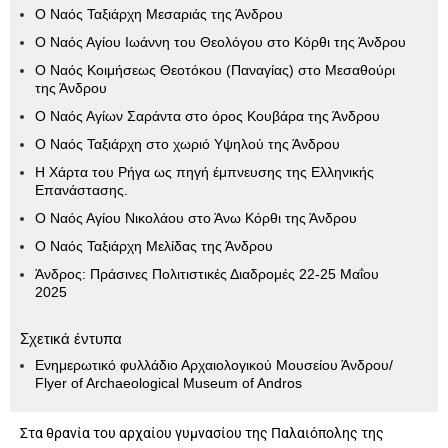
Ο Ναός Ταξιάρχη Μεσαριάς της Άνδρου
Ο Ναός Αγίου Ιωάννη του Θεολόγου στο Κόρθι της Άνδρου
Ο Ναός Κοιμήσεως Θεοτόκου (Παναγίας) στο Μεσαθούρι
της Άνδρου
Ο Ναός Αγίων Σαράντα στο όρος Κουβάρα της Άνδρου
Ο Ναός Ταξιάρχη στο χωριό Υψηλού της Άνδρου
Η Χάρτα του Ρήγα ως πηγή έμπνευσης της Ελληνικής
Επανάστασης.
Ο Ναός Αγίου Νικολάου στο Άνω Κόρθι της Άνδρου
Ο Ναός Ταξιάρχη Μελίδας της Άνδρου
Άνδρος: Πράσινες Πολιτιστικές Διαδρομές 22-25 Μαΐου
2025
Σχετικά έντυπα
Ενημερωτικό φυλλάδιο Αρχαιολογικού Μουσείου Άνδρου/
Flyer of Archaeological Museum of Andros
Στα θρανία του αρχαίου γυμνασίου της Παλαιόπολης της