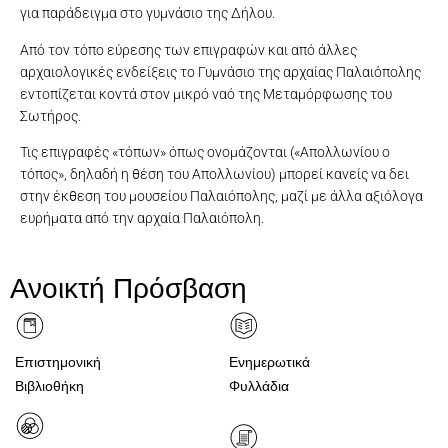
για παράδειγμα στο γυμνάσιο της Δήλου.
Από τον τόπο εύρεσης των επιγραφών και από άλλες
αρχαιολογικές ενδείξεις το Γυμνάσιο της αρχαίας Παλαιόπολης
εντοπίζεται κοντά στον μικρό ναό της Μεταμόρφωσης του
Σωτήρος.
Τις επιγραφές «τόπων» όπως ονομάζονται («Απολλωνίου ο
τόπος», δηλαδή η θέση του Απολλωνίου) μπορεί κανείς να δει
στην έκθεση του μουσείου Παλαιόπολης, μαζί με άλλα αξιόλογα
ευρήματα από την αρχαία Παλαιόπολη.
Ενεπίγραφη πλάκα με δύο επιγραφές. Στο δεξί πεδίο που έχει
Ενεπίγραφη πλάκα: Σηκομέδου τόπος. Η επιγραφή για τη θέση
Πλάκα με παράλληλα πεδία που διαμορφώθηκαν από τις
απολαξευθεί για τη διαγραφή παλαιότερης επιγραφής
αλλεπάλληλες αναγραφές ονομάτων εφήβων. Διακρίνονται αχνά
του Σηκομήδη έχει χαραχθεί σε πλαίσιο με καμπύλη απόληξη,
Ενεπίγραφη πλάκα: Τληπολέμου ο τόπος.
διαβάζουμε: Αύλου ο τόπος. Σε ημικυκλικό πεδίο εγχάρακτη
Ανοικτή Πρόσβαση
είδος πινακίδας με λαβές (tabula ansata)
οι επιγραφές.
ιχθυάκανθα (σαν νευρώσεις φύλλου).
Επιστημονική
Ενημερωτικά
Βιβλιοθήκη
Φυλλάδια