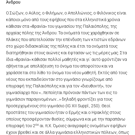
Άνδρου
Ο Σώζων, ο Αύλος, ο Φιλήμων, ο Απολλώνιος, ο Φιλόνικος είναι
κάποιοι μόνο από τους εφήβους που στα ελληνιστικά χρόνια
κάθισαν στα «θρανία» του γυμνασίου της Παλαιόπολης, της
αρχαίας πόλης της Άνδρου. Τα ονόματά τους χαράχθηκαν σε
πλάκες που αποτελούσαν την επένδυση των κτιστών εδράνων
στο χώρο διδασκαλίας της πόλης και έτσι τα ονόματά τους
διατηρήθηκαν στους αιώνες και έφτασαν ως τις μέρες μας. Στα
ίδια «θρανία» κάθισαν πολλοί μαθητές και γι΄ αυτό φρόντιζαν να
σβήνεται με απολάξευση το όνομα του αποφοίτου και να
χαράσσεται στο λίθο το όνομα του νέου μαθητή. Εκτός από τους
νέους που εκπαιδεύονταν στο γυμνάσιο γνωρίζουμε από
επιγραφή της Παλαιόπολης και για τον «διευθυντή», τον
γυμνασίαρχο που «…πεποίηται πρόνοιαν πάντων των εις το
γυμνάσιον παραγινομένων…» δηλαδή φροντίζει για τους
προσερχομένους στο γυμνάσιο (IG XII Suppl., 250). Θεοί
προστάτες του γυμνασίου ήταν ο Ερμής και ο Ηρακλής στους
οποίους προσφέρονταν θυσίες, σύμφωνα και με την παραπάνω
ου
επιγραφή του 2
αι. π.Χ. Όμοιες αναγραφές ονομάτων εφήβων
έχουν βρεθεί και σε άλλα γυμνάσια ελληνιστικών πόλεων, όπως