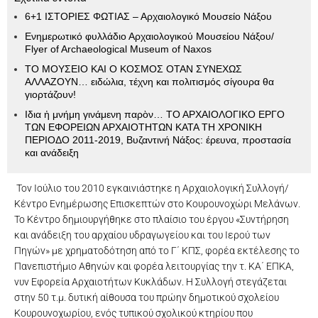
6+1 ΙΣΤΟΡΙΕΣ ΦΩΤΙΑΣ – Αρχαιολογικό Μουσείο Νάξου
Ενημερωτικό φυλλάδιο Αρχαιολογικού Μουσείου Νάξου/
Flyer of Archaeological Museum of Naxos
ΤΟ ΜΟΥΣΕΙΟ ΚΑΙ Ο ΚΟΣΜΟΣ ΟΤΑΝ ΣΥΝΕΧΩΣ
ΑΛΛΑΖΟΥΝ… ειδώλια, τέχνη και πολιτισμός σίγουρα θα
γιορτάζουν!
Ιδια ἡ μνήμη γινάμενη παρὸν… ΤΟ ΑΡΧΑΙΟΛΟΓΙΚΟ ΕΡΓΟ
ΤΩΝ ΕΦΟΡΕΙΩΝ ΑΡΧΑΙΟΤΗΤΩΝ ΚΑΤΑ ΤΗ ΧΡΟΝΙΚΗ
ΠΕΡΙΟΔΟ 2011-2019, Βυζαντινή Νάξος: έρευνα, προστασία
και ανάδειξη
Τον Ιούλιο του 2010 εγκαινιάστηκε η Αρχαιολογική Συλλογή/
Κέντρο Ενημέρωσης Επισκεπτών στο Κουρουνοχώρι Μελάνων.
Το Κέντρο δημιουργήθηκε στο πλαίσιο του έργου «Συντήρηση
και ανάδειξη του αρχαίου υδραγωγείου και του Ιερού των
Πηγών» με χρηματοδότηση από το Γ΄ ΚΠΣ, φορέα εκτέλεσης το
Πανεπιστήμιο Αθηνών και φορέα λειτουργίας την τ. ΚΑ΄ ΕΠΚΑ,
νυν Εφορεία Αρχαιοτήτων Κυκλάδων. Η Συλλογή στεγάζεται
στην 50 τ.μ. δυτική αίθουσα του πρώην δημοτικού σχολείου
Κουρουνοχωρίου, ενός τυπικού σχολικού κτηρίου που