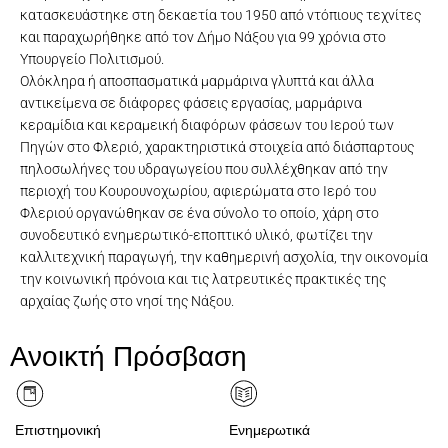
κατασκευάστηκε στη δεκαετία του 1950 από ντόπιους τεχνίτες
και παραχωρήθηκε από τον Δήμο Νάξου για 99 χρόνια στο
Υπουργείο Πολιτισμού.
Ολόκληρα ή αποσπασματικά μαρμάρινα γλυπτά και άλλα
αντικείμενα σε διάφορες φάσεις εργασίας, μαρμάρινα
κεραμίδια και κεραμεική διαφόρων φάσεων του Ιερού των
Πηγών στο Φλεριό, χαρακτηριστικά στοιχεία από διάσπαρτους
πηλοσωλήνες του υδραγωγείου που συλλέχθηκαν από την
περιοχή του Κουρουνοχωρίου, αφιερώματα στο Ιερό του
Φλεριού οργανώθηκαν σε ένα σύνολο το οποίο, χάρη στο
συνοδευτικό ενημερωτικό-εποπτικό υλικό, φωτίζει την
καλλιτεχνική παραγωγή, την καθημερινή ασχολία, την οικονομία
την κοινωνική πρόνοια και τις λατρευτικές πρακτικές της
αρχαίας ζωής στο νησί της Νάξου.
ΑΡΧΑΙΟΛΟΓΙΚΗ ΣΥΛΛΟΓΗ ΚΟΥΡΟΥΝΟΧΩΡΙΟΥ
ΑΡΧΑΙΟΛΟΓΙΚΗ ΣΥΛΛΟΓΗ ΚΟΥΡΟΥΝΟΧΩΡΙΟΥ
ΑΡΧΑΙΟΛΟΓΙΚΗ ΣΥΛΛΟΓΗ ΚΟΥΡΟΥΝΟΧΩΡΙΟΥ
ΑΡΧΑΙΟΛΟΓΙΚΗ ΣΥΛΛΟΓΗ ΚΟΥΡΟΥΝΟΧΩΡΙΟΥ
ΑΡΧΑΙΟΛΟΓΙΚΗ ΣΥΛΛΟΓΗ ΚΟΥΡΟΥΝΟΧΩΡΙΟΥ
Ανοικτή Πρόσβαση
Επιστημονική
Ενημερωτικά