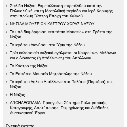
Στελίδα Νάξου: Εκμετάλλευση πυριτόλιθου κατά την
Παλαιολιθική και τη Μεσολιθική περίοδο και Ιερό Κορυφής
στην πρώιμη Ύστερη Εποχή του Χαλκού
ΝΗΣΙΔΑ ΜΟΥΣΕΙΩΝ ΚΑΣΤΡΟΥ ΧΩΡΑΣ ΝΑΞΟΥ
Το υπό διαμόρφωση «επιτόπιο Μουσείο» στη Γρόττα της
Νάξου
Το ιερό του Διονύσου στα Ύρια της Νάξου
Τρία κολοσσιαία ναξιακά αγάλματα: οι Κούροι των Μελάνων
και ο Διόνυσος (ή Απόλλωνας) του Απόλλωνα
Το Κάστρο της Νάξου
Το Επιτόπιο Μουσείο Μητρόπολης της Νάξου
Το ιερό του Δηλίου Απόλλωνα στα Παλάτια (Πορτάρα) της
Νάξου
Η Νάξος
ARCHAEORAMA: Προηγμένο Σύστημα Πολυτροπικής,
Καταγραφής, Αποτύπωσης, Τεκμηρίωσης και Ανάδειξης
Ανασκαφικού Έργου
Σχετικά έντυπα