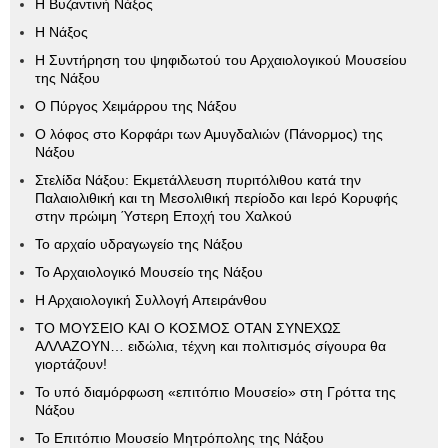
Η Βυζαντινή Νάξος
Η Νάξος
Η Συντήρηση του ψηφιδωτού του Αρχαιολογικού Μουσείου
της Νάξου
Ο Πύργος Χειμάρρου της Νάξου
Ο λόφος στο Κορφάρι των Αμυγδαλιών (Πάνορμος) της
Νάξου
Στελίδα Νάξου: Εκμετάλλευση πυριτόλιθου κατά την
Παλαιολιθική και τη Μεσολιθική περίοδο και Ιερό Κορυφής
στην πρώιμη Ύστερη Εποχή του Χαλκού
Το αρχαίο υδραγωγείο της Νάξου
Το Αρχαιολογικό Μουσείο της Νάξου
Η Αρχαιολογική Συλλογή Απειράνθου
ΤΟ ΜΟΥΣΕΙΟ ΚΑΙ Ο ΚΟΣΜΟΣ ΟΤΑΝ ΣΥΝΕΧΩΣ
ΑΛΛΑΖΟΥΝ… ειδώλια, τέχνη και πολιτισμός σίγουρα θα
γιορτάζουν!
Το υπό διαμόρφωση «επιτόπιο Μουσείο» στη Γρόττα της
Νάξου
Το Επιτόπιο Μουσείο Μητρόπολης της Νάξου