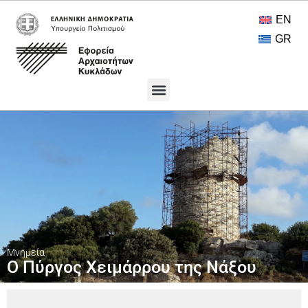
EN
GR
Πολιτιστικοί Θησαυροί
Ανοικτή Πρόσβαση
Μνημεία
Ο Πύργος Χειμάρρου της Νάξου