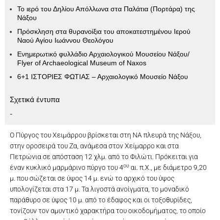
Το ιερό του Δηλίου Απόλλωνα στα Παλάτια (Πορτάρα) της
Νάξου
Πρόσκληση στα θυρανοίξια του αποκατεστημένου Ιερού
Ναού Αγίου Ιωάννου Θεολόγου
Ενημερωτικό φυλλάδιο Αρχαιολογικού Μουσείου Νάξου/
Flyer of Archaeological Museum of Naxos
6+1 ΙΣΤΟΡΙΕΣ ΦΩΤΙΑΣ – Αρχαιολογικό Μουσείο Νάξου
Σχετικά έντυπα
-
Ο Πύργος του Χειμάρρου βρίσκεται στη ΝΑ πλευρά της Νάξου,
στην οροσειρά του Ζα, ανάμεσα στον Χείμαρρο και στα
Πετρώνια σε απόσταση 12 χλμ. από το Φιλώτι. Πρόκειται για
ου
έναν κυκλικό μαρμάρινο πύργο του 4
αι. π.Χ., με διάμετρο 9,20
μ. που σώζεται σε ύψος 14 μ. ενώ το αρχικό του ύψος
υπολογίζεται στα 17 μ. Τα λιγοστά ανοίγματα, το μοναδικό
παράθυρο σε ύψος 10 μ. από το έδαφος και οι τοξοθυρίδες,
τονίζουν τον αμυντικό χαρακτήρα του οικοδομήματος, το οποίο