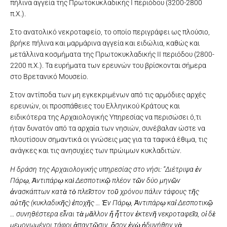
πήλινα αγγεία της Πρωτοκυκλαδικής Ι περιόδου (3200-2800
π.Χ.).
Στο ανατολικό νεκροταφείο, το οποίο περιγράφει ως πλούσιο,
βρήκε πήλινα και μαρμάρινα αγγεία και ειδώλια, καθώς και
μετάλλινα κοσμήματα της Πρωτοκυκλαδικής ΙΙ περιόδου (2800-
2200 π.Χ.). Τα ευρήματα των ερευνών του βρίσκονται σήμερα
στο Βρετανικό Μουσείο.
Στον αντίποδα των μη εγκεκριμένων από τις αρμόδιες αρχές
ερευνών, οι προσπάθειες του Ελληνικού Κράτους και
ειδικότερα της Αρχαιολογικής Υπηρεσίας να περισώσει ό,τι
ήταν δυνατόν από τα αρχαία των νησιών, συνέβαλαν ώστε να
πλουτίσουν σημαντικά οι γνώσεις μας για τα ταφικά έθιμα, τις
ανάγκες και τις ανησυχίες των πρώιμων κυκλαδιτών.
Η δράση της Αρχαιολογικής υπηρεσίας στο νήσι:
“Διέτριψα ἐν
Πάρῳ, Ἀντιπάρῳ καὶ Δεσποτικῷ πλέον τῶν δύο μηνῶν
ἀνασκάπτων κατὰ τὸ πλεῖστον τοῦ χρόνου πάλιν τάφους τῆς
αὐτῆς (κυκλαδικῆς) ἐποχῆς … Ἐν Πάρῳ, Ἀντιπάρῳ καἰ Δεσποτικῷ
… συνηθέστερα εἶναι τὰ μᾶλλον ἤ ἦττον ἐκτενῆ νεκροταφεῖα, οἱ δὲ
μεμονωμένοι τάφοι ἀπαντῶσιν, ὅσον ἐγὼ ἠδυνήθην νὰ