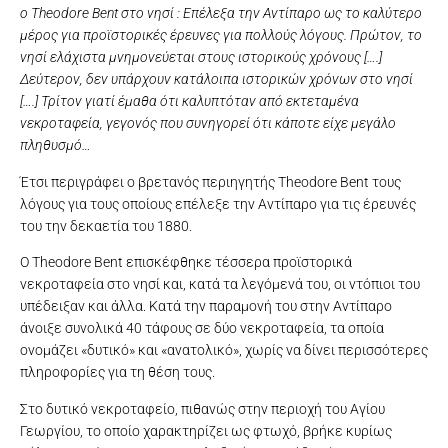
ο Theodore Bent στο νησί : Επέλεξα την Αντίπαρο ως το καλύτερο
μέρος για προϊστορικές έρευνες για πολλούς λόγους. Πρώτον, το
νησί ελάχιστα μνημονεύεται στους ιστορικούς χρόνους [….]
Δεύτερον, δεν υπάρχουν κατάλοιπα ιστορικών χρόνων στο νησί
[….] Τρίτον γιατί έμαθα ότι καλυπτόταν από εκτεταμένα
νεκροταφεία, γεγονός που συνηγορεί ότι κάποτε είχε μεγάλο
πληθυσμό…
Έτσι περιγράφει ο βρετανός περιηγητής Theodore Bent τους
λόγους για τους οποίους επέλεξε την Αντίπαρο για τις έρευνές
του την δεκαετία του 1880.
Ο Theodore Bent επισκέφθηκε τέσσερα προϊστορικά
νεκροταφεία στο νησί και, κατά τα λεγόμενά του, οι ντόπιοι του
υπέδειξαν και άλλα. Κατά την παραμονή του στην Αντίπαρο
άνοιξε συνολικά 40 τάφους σε δύο νεκροταφεία, τα οποία
ονομάζει «δυτικό» και «ανατολικό», χωρίς να δίνει περισσότερες
πληροφορίες για τη θέση τους.
Στο δυτικό νεκροταφείο, πιθανώς στην περιοχή του Αγίου
Γεωργίου, το οποίο χαρακτηρίζει ως φτωχό, βρήκε κυρίως