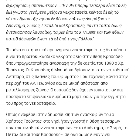
ἐξακριβώσω, σπανιώτερον. … Ἐν Ἀντιπάρῳ τέσσερα εἶναι τὰ εἰς
ἐμὲ γνωστά γενόμενα μείζονα νεκροταφεῖα, κεῖνται δὲ εἰς τὸ
νότιον ἥμισυ τῆς νήσου ἐν θέσεσιν αἵτινες ὀνομάζονται
Ἀπάντημα, Σωρός, Πεταλίδι καἰ Κρασάδες, πάντα ταῦτα ὅμως
ἀνεσκάφησαν λαθραίως, τὰ μὲν ὑπὸ τοῦ Th.Bent καὶ τῶν φίλων
αὐτοῦ ἀδελφῶν Swan, τὰ δὲ ὑπό τινος Γάλλου.”
Το μόνο συστηματικά ερευνημένο νεκροταφείο της Αντιπάρου
είναι το πρωτοκυκλαδικό νεκροταφείο στην θέση Κρασάδες,
όπου πραγματοποίησε ανασκαφή την δεκαετία του 1890 ο Χρ.
Τσούντας. Οι Κρασάδες ή Μνημόρια βρίσκονται στην νοτιοδυτική
Αντίπαρο, στις πλαγιές του υψώματος Πρωτοχανάς, κοντά στην
περιοχή του Αγ. Γεωργίου και σε μικρή απόσταση απο
μεταλλοφόρες ζώνες. Ο οικισμός δεν έχει εντοπιστεί, αν και
πρόσφατα επιφανειακά ευρήματα μαρτυρούν για την εγγύτητά
του προς το νεκροταφείο.
Όπως αναφέρει στην δημοσίευση των ανασκαφών του ο
Χρήστος Τσούντας, στο νησί ήταν γνωστή η θέση τεσσάρων
πρωτοκυκλαδικών νεκροταφείων −στο Απάντημα, το Σωρό, το
Πεταλίδι και τους Κρασάδες−, σε όλα όμως είχαν γίνει